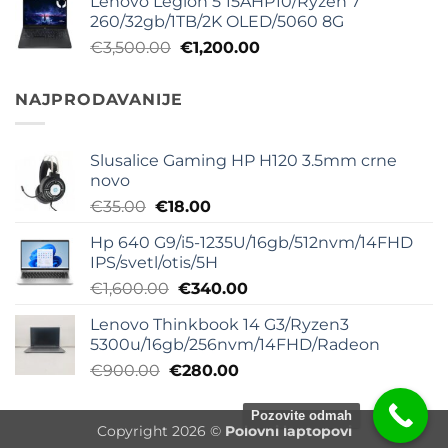
Lenovo Legion 5 15AHP10/Ryzen 7
je
je:
260/32gb/1TB/2K OLED/5060 8G
bila:
€1,080.00.
Originalna
Trenutna
€
3,500.00
€
1,200.00
€1,800.00.
cena
cena
je
je:
NAJPRODAVANIJE
bila:
€1,200.00.
€3,500.00.
Slusalice Gaming HP H120 3.5mm crne
novo
Originalna
Trenutna
€
35.00
€
18.00
cena
cena
Hp 640 G9/i5-1235U/16gb/512nvm/14FHD
je
je:
IPS/svetl/otis/5H
bila:
€18.00.
Originalna
Trenutna
€
1,600.00
€
340.00
€35.00.
cena
cena
Lenovo Thinkbook 14 G3/Ryzen3
je
je:
5300u/16gb/256nvm/14FHD/Radeon
bila:
€340.00.
Originalna
Trenutna
€
900.00
€
280.00
€1,600.00.
cena
cena
je
je:
Pozovite odmah
Copyright 2026 ©
Polovni laptopovi
bila:
€280.00.