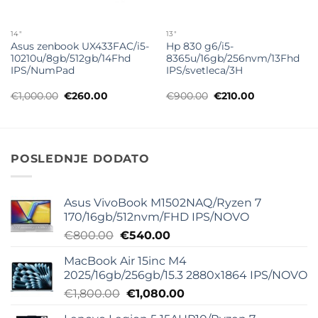
14"
13"
Asus zenbook UX433FAC/i5-
Hp 830 g6/i5-
10210u/8gb/512gb/14Fhd
8365u/16gb/256nvm/13Fhd
IPS/NumPad
IPS/svetleca/3H
Originalna
Trenutna
Originalna
Trenutna
€
1,000.00
€
260.00
€
900.00
€
210.00
cena
cena
cena
cena
je
je:
je
je:
bila:
€260.00.
bila:
€210.00.
€1,000.00.
€900.00.
POSLEDNJE DODATO
Asus VivoBook M1502NAQ/Ryzen 7
170/16gb/512nvm/FHD IPS/NOVO
Originalna
Trenutna
€
800.00
€
540.00
cena
cena
MacBook Air 15inc M4
je
je:
2025/16gb/256gb/15.3 2880x1864 IPS/NOVO
bila:
€540.00.
Originalna
Trenutna
€
1,800.00
€
1,080.00
€800.00.
cena
cena