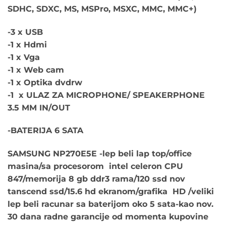
SDHC, SDXC, MS, MSPro, MSXC, MMC, MMC+)
-3 x USB
-1 x Hdmi
-1 x Vga
-1 x Web cam
-1 x Optika dvdrw
-1 x ULAZ ZA MICROPHONE/
SPEAKERPHONE
3.5 MM IN/OUT
-BATERIJA 6 SATA
SAMSUNG NP270E5E -lep beli lap top/office
masina/sa procesorom intel celeron CPU
847/memorija 8 gb ddr3 rama/120 ssd nov
tanscend ssd/15.6 hd ekranom/grafika HD /veliki
lep beli racunar sa baterijom oko 5 sata-kao nov.
30 dana radne garancije od momenta kupovine