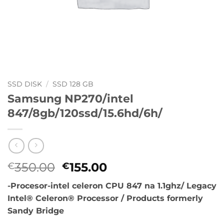
SSD DISK
/
SSD 128 GB
Samsung NP270/intel
847/8gb/120ssd/15.6hd/6h/
Originalna
Trenutna
350.00
155.00
€
€
cena
cena
-Procesor-intel celeron CPU 847 na 1.1ghz/ Legacy
je
je:
Intel® Celeron® Processor / Products formerly
bila:
€155.00.
Sandy Bridge
€350.00.