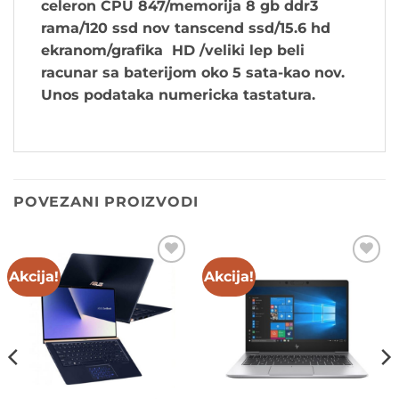
celeron CPU 847/memorija 8 gb ddr3
rama/120 ssd nov tanscend ssd/15.6 hd
ekranom/grafika HD /veliki lep beli
racunar sa baterijom oko 5 sata-kao nov.
Unos podataka numericka tastatura.
POVEZANI PROIZVODI
Akcija!
Akcija!
Add to
Add to
wishlist
wishlist