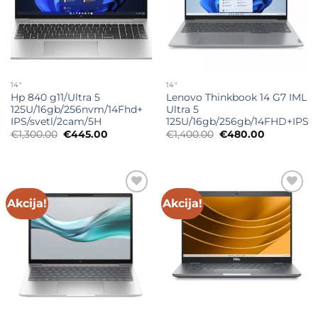
14"
14"
Hp 840 g11/Ultra 5
Lenovo Thinkbook 14 G7 IML
125U/16gb/256nvm/14Fhd+
Ultra 5
IPS/svetl/2cam/5H
125U/16gb/256gb/14FHD+IPS
Originalna
Trenutna
Originalna
Trenutna
€
1,300.00
€
445.00
€
1,400.00
€
480.00
cena
cena
cena
cena
je
je:
je
je:
bila:
€445.00.
bila:
€480.00.
€1,300.00.
€1,400.00.
Akcija!
Akcija!
Add to
Add to
wishlist
wishlist