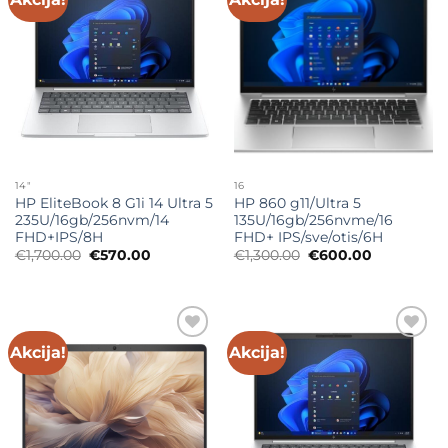
wishlist
wishlist
14"
16
HP EliteBook 8 G1i 14 Ultra 5
HP 860 g11/Ultra 5
235U/16gb/256nvm/14
135U/16gb/256nvme/16
FHD+IPS/8H
FHD+ IPS/sve/otis/6H
Originalna
Trenutna
Originalna
Trenutna
€
1,700.00
€
570.00
€
1,300.00
€
600.00
cena
cena
cena
cena
je
je:
je
je:
bila:
€570.00.
bila:
€600.00.
€1,700.00.
€1,300.00.
Akcija!
Akcija!
Add to
Add to
wishlist
wishlist