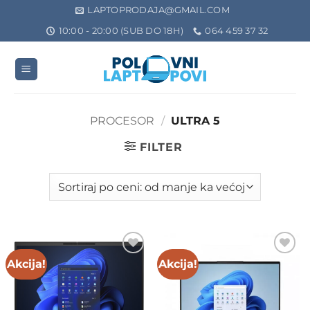
Preskoči
LAPTOPRODAJA@GMAIL.COM
na
10:00 - 20:00 (SUB DO 18H)
064 459 37 32
sadržaj
PROCESOR
/
ULTRA 5
FILTER
Akcija!
Akcija!
Add to
Add to
wishlist
wishlist