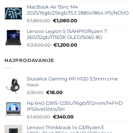
cena
cena
MacBook Air 15inc M4
je
je:
2025/16gb/256gb/15.3 2880x1864 IPS/NOVO
bila:
€540.00.
Originalna
Trenutna
€
1,800.00
€
1,080.00
€800.00.
cena
cena
Lenovo Legion 5 15AHP10/Ryzen 7
je
je:
260/32gb/1TB/2K OLED/5060 8G
bila:
€1,080.00.
Originalna
Trenutna
€
3,500.00
€
1,200.00
€1,800.00.
cena
cena
je
je:
NAJPRODAVANIJE
bila:
€1,200.00.
€3,500.00.
Slusalice Gaming HP H120 3.5mm crne
novo
Originalna
Trenutna
€
35.00
€
18.00
cena
cena
Hp 640 G9/i5-1235U/16gb/512nvm/14FHD
je
je:
IPS/svetl/otis/5H
bila:
€18.00.
Originalna
Trenutna
€
1,600.00
€
340.00
€35.00.
cena
cena
Lenovo Thinkbook 14 G3/Ryzen3
je
je: