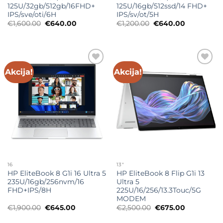
125U/32gb/512gb/16FHD+
125U/16gb/512ssd/14 FHD+
IPS/sve/oti/6H
IPS/sv/ot/5H
Originalna
Trenutna
Originalna
Trenutna
€
1,600.00
€
640.00
€
1,200.00
€
640.00
cena
cena
cena
cena
je
je:
je
je:
bila:
€640.00.
bila:
€640.00.
€1,600.00.
€1,200.00.
Akcija!
Akcija!
Add to
Add to
wishlist
wishlist
16
13"
HP EliteBook 8 G1i 16 Ultra 5
HP EliteBook 8 Flip G1i 13
235U/16gb/256nvm/16
Ultra 5
FHD+IPS/8H
225U/16/256/13.3Touc/5G
MODEM
Originalna
Trenutna
Originalna
Trenutna
€
1,900.00
€
645.00
€
2,500.00
€
675.00
cena
cena
cena
cena
je
je:
je
je: