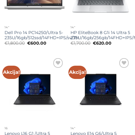
14"
14"
Dell Pro 14 PC14250/Ultra 5-
HP EliteBook 8 G1i 14 Ultra 5
235U/16gb/512ssd/14FHD+IPS/sv/7H
235U/16gb/256gb/14FHD+IPS
Originalna
Trenutna
Originalna
Trenutna
€
1,800.00
€
600.00
€
1,700.00
€
620.00
cena
cena
cena
cena
je
je:
je
je:
bila:
€600.00.
bila:
€620.00.
€1,800.00.
€1,700.00.
Akcija!
Akcija!
Add to
Add to
wishlist
wishlist
16
14"
Lenovo L16 G1 /Ultra 5
Lenovo E14 G6/Ultra 5