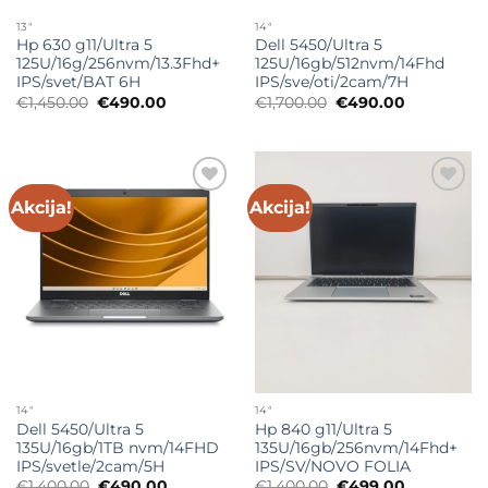
13"
14"
Hp 630 g11/Ultra 5
Dell 5450/Ultra 5
125U/16g/256nvm/13.3Fhd+
125U/16gb/512nvm/14Fhd
IPS/svet/BAT 6H
IPS/sve/oti/2cam/7H
Originalna
Trenutna
Originalna
Trenutna
€
1,450.00
€
490.00
€
1,700.00
€
490.00
cena
cena
cena
cena
je
je:
je
je:
bila:
€490.00.
bila:
€490.00.
€1,450.00.
€1,700.00.
Akcija!
Akcija!
Add to
Add to
wishlist
wishlist
14"
14"
Dell 5450/Ultra 5
Hp 840 g11/Ultra 5
135U/16gb/1TB nvm/14FHD
135U/16gb/256nvm/14Fhd+
IPS/svetle/2cam/5H
IPS/SV/NOVO FOLIA
Originalna
Trenutna
Originalna
Trenutna
€
1,400.00
€
490.00
€
1,400.00
€
499.00