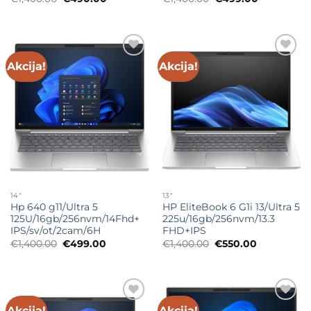
cena
cena
cena
cena
je
je:
je
je:
bila:
€490.00.
bila:
€499.00.
€1,400.00.
€1,400.00.
Akcija!
Akcija!
Add to
Add to
wishlist
wishlist
14"
13"
Hp 640 g11/Ultra 5
HP EliteBook 6 G1i 13/Ultra 5
125U/16gb/256nvm/14Fhd+
225u/16gb/256nvm/13.3
IPS/sv/ot/2cam/6H
FHD+IPS
Originalna
Trenutna
Originalna
Trenutna
€
1,400.00
€
499.00
€
1,400.00
€
550.00
cena
cena
cena
cena
je
je:
je
je:
bila:
€499.00.
bila:
€550.00.
€1,400.00.
€1,400.00.
Akcija!
Akcija!
Add to
Add to