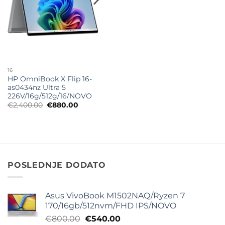
16
HP OmniBook X Flip 16-
as0434nz Ultra 5
226V/16g/512g/16/NOVO
Originalna
Trenutna
€
2,400.00
€
880.00
cena
cena
je
je:
bila:
€880.00.
€2,400.00.
POSLEDNJE DODATO
Asus VivoBook M1502NAQ/Ryzen 7
170/16gb/512nvm/FHD IPS/NOVO
Originalna
Trenutna
€
800.00
€
540.00