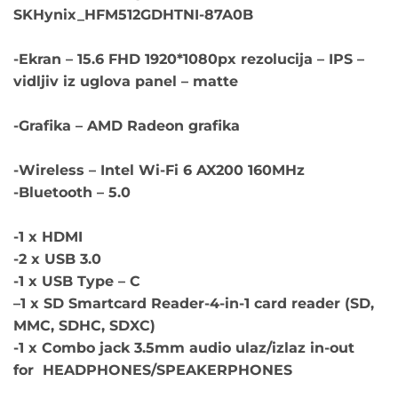
SKHynix_HFM512GDHTNI-87A0B
-Ekran – 15.6 FHD 1920*1080px rezolucija – IPS –
vidljiv iz uglova panel – matte
-Grafika – AMD Radeon grafika
-Wireless – Intel Wi-Fi 6 AX200 160MHz
-Bluetooth – 5.0
-1 x HDMI
-2 x USB 3.0
-1 x USB Type – C
–
1 x SD Smartcard Reader-4-in-1 card reader (SD,
MMC, SDHC, SDXC)
-1 x Combo jack 3.5mm audio ulaz/izlaz in-out
for HEADPHONES/SPEAKERPHONES