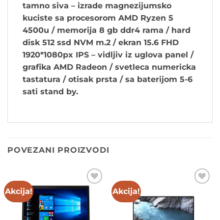
tamno siva – izrade magnezijumsko
kuciste sa procesorom AMD Ryzen 5
4500u / memorija 8 gb ddr4 rama / hard
disk 512 ssd NVM m.2 / ekran 15.6 FHD
1920*1080px IPS – vidljiv iz uglova panel /
grafika AMD Radeon / svetleca numericka
tastatura / otisak prsta /
sa baterijom 5-6
sati stand by
.
POVEZANI PROIZVODI
Akcija!
Akcija!
Add to
Add to
wishlist
wishlist