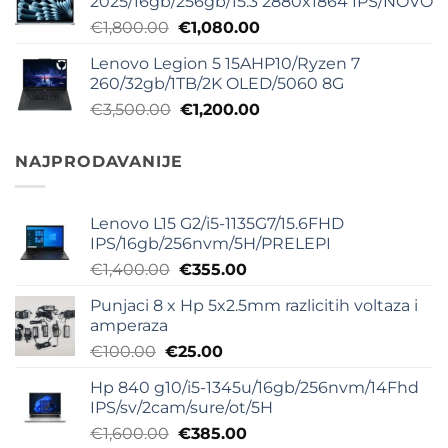
2025/16gb/256gb/15.3 2880x1864 IPS/NOVO
bila:
€540.00.
Originalna
Trenutna
€
1,800.00
€
1,080.00
€800.00.
cena
cena
Lenovo Legion 5 15AHP10/Ryzen 7
je
je:
260/32gb/1TB/2K OLED/5060 8G
bila:
€1,080.00.
Originalna
Trenutna
€
3,500.00
€
1,200.00
€1,800.00.
cena
cena
je
je:
NAJPRODAVANIJE
bila:
€1,200.00.
€3,500.00.
Lenovo L15 G2/i5-1135G7/15.6FHD
IPS/16gb/256nvm/5H/PRELEPI
Originalna
Trenutna
€
1,400.00
€
355.00
cena
cena
Punjaci 8 x Hp 5x2.5mm razlicitih voltaza i
je
je:
amperaza
bila:
€355.00.
Originalna
Trenutna
€
100.00
€
25.00
€1,400.00.
cena
cena
Hp 840 g10/i5-1345u/16gb/256nvm/14Fhd
je
je:
IPS/sv/2cam/sure/ot/5H
bila:
€25.00.
Originalna
Trenutna
€
1,600.00
€
385.00
€100.00.