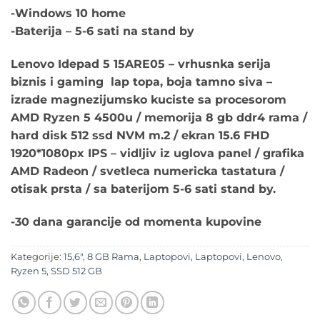
-Windows 10 home
-Baterija – 5-6 sati na stand by
Lenovo Idepad 5 15ARE05 –
vrhusnka serija
biznis i gaming lap topa, boja tamno siva –
izrade magnezijumsko kuciste sa procesorom
AMD Ryzen 5 4500u / memorija 8 gb ddr4 rama /
hard disk 512 ssd NVM m.2 / ekran 15.6 FHD
1920*1080px IPS – vidljiv iz uglova panel / grafika
AMD Radeon / svetleca numericka tastatura /
otisak prsta /
sa baterijom 5-6 sati stand by
.
-30 dana garancije od momenta kupovine
Kategorije:
15,6"
,
8 GB Rama
,
Laptopovi
,
Laptopovi
,
Lenovo
,
Ryzen 5
,
SSD 512 GB