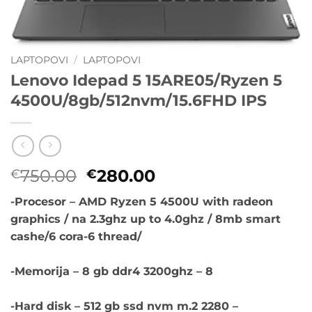
LAPTOPOVI
/
LAPTOPOVI
Lenovo Idepad 5 15ARE05/Ryzen 5
4500U/8gb/512nvm/15.6FHD IPS
Originalna
Trenutna
750.00
280.00
€
€
cena
cena
-Procesor – AMD
Ryzen 5 4500U with radeon
je
je:
graphics / na 2.3ghz up to 4.0ghz / 8mb smart
bila:
€280.00.
cashe/6 cora-6 thread/
€750.00.
-Memorija – 8 gb ddr4 3200ghz – 8
-Hard disk – 512 gb ssd nvm m.2 2280 –