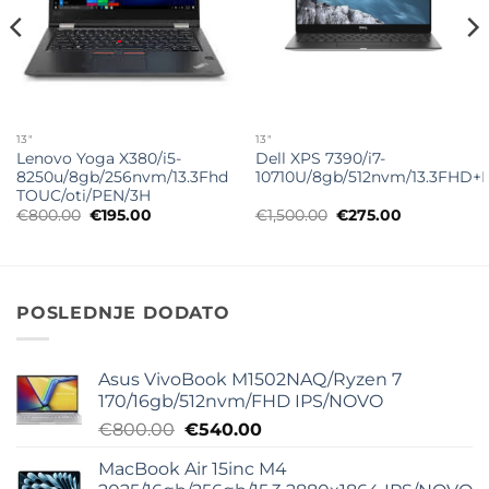
13"
13"
Lenovo Yoga X380/i5-
Dell XPS 7390/i7-
8250u/8gb/256nvm/13.3Fhd
10710U/8gb/512nvm/13.3FHD+IP
TOUC/oti/PEN/3H
Originalna
Trenutna
Originalna
Trenutna
€
800.00
€
195.00
€
1,500.00
€
275.00
cena
cena
cena
cena
je
je:
je
je:
bila:
€195.00.
bila:
€275.00.
€800.00.
€1,500.00.
POSLEDNJE DODATO
Asus VivoBook M1502NAQ/Ryzen 7
170/16gb/512nvm/FHD IPS/NOVO
Originalna
Trenutna
€
800.00
€
540.00
cena
cena
MacBook Air 15inc M4
je
je: