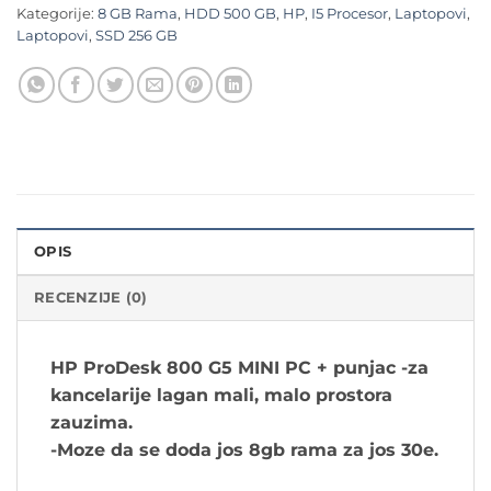
Kategorije:
8 GB Rama
,
HDD 500 GB
,
HP
,
I5 Procesor
,
Laptopovi
,
Laptopovi
,
SSD 256 GB
OPIS
RECENZIJE (0)
HP ProDesk 800 G5 MINI PC + punjac -z
a
kancelarije lagan mali, malo prostora
zauzima.
-Moze da se doda jos 8gb rama za jos 30e.