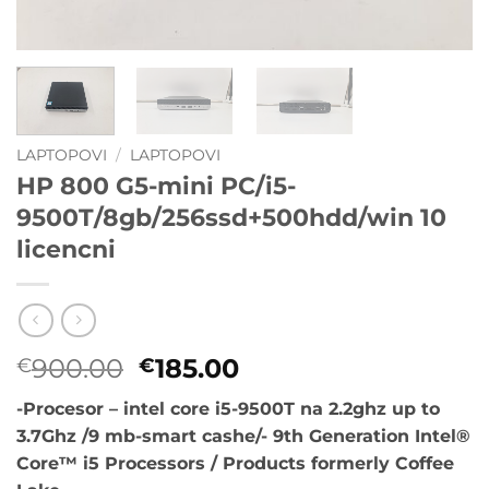
LAPTOPOVI
/
LAPTOPOVI
HP 800 G5-mini PC/i5-
9500T/8gb/256ssd+500hdd/win 10
licencni
Originalna
Trenutna
900.00
185.00
€
€
cena
cena
-Procesor – intel core i5-9500T na 2.2ghz up to
je
je:
3.7Ghz /9 mb-smart cashe/- 9th Generation Intel®
bila:
€185.00.
Core™ i5 Processors / Products formerly Coffee
€900.00.