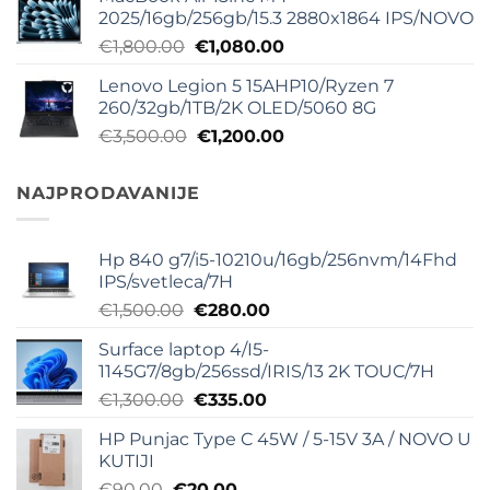
je
je:
2025/16gb/256gb/15.3 2880x1864 IPS/NOVO
bila:
€540.00.
Originalna
Trenutna
€
1,800.00
€
1,080.00
€800.00.
cena
cena
Lenovo Legion 5 15AHP10/Ryzen 7
je
je:
260/32gb/1TB/2K OLED/5060 8G
bila:
€1,080.00.
Originalna
Trenutna
€
3,500.00
€
1,200.00
€1,800.00.
cena
cena
je
je:
NAJPRODAVANIJE
bila:
€1,200.00.
€3,500.00.
Hp 840 g7/i5-10210u/16gb/256nvm/14Fhd
IPS/svetleca/7H
Originalna
Trenutna
€
1,500.00
€
280.00
cena
cena
Surface laptop 4/I5-
je
je:
1145G7/8gb/256ssd/IRIS/13 2K TOUC/7H
bila:
€280.00.
Originalna
Trenutna
€
1,300.00
€
335.00
€1,500.00.
cena
cena
HP Punjac Type C 45W / 5-15V 3A / NOVO U
je
je:
KUTIJI
bila:
€335.00.
Originalna
Trenutna
€
90.00
€
20.00