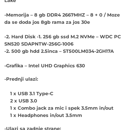
Lake
-Memorija – 8 gb DDR4 2667MHZ – 8 + 0 / Moze
da se doda jos 8gb rama za jos 30e
-2. Hard Disk -1. 256 gb ssd M.2 NVMe – WDC PC
SN520 SDAPNTW-256G-1006
-2. 500 gb hdd 2.5inca – ST500LM034-2GH17A
-Grafika –
Intel UHD Graphics 630
-Prednji ulazi:
1 x USB 3.1 Type-C
2 x USB 3.0
1 x Combo jack za mic i spek 3.5mm in/out
1 x Headphones in/out 3.5mm
-Ulazi sa zadnje strane: