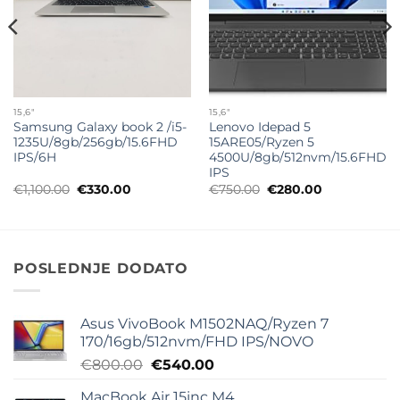
15,6"
15,6"
Samsung Galaxy book 2 /i5-
Lenovo Idepad 5
1235U/8gb/256gb/15.6FHD
15ARE05/Ryzen 5
IPS/6H
4500U/8gb/512nvm/15.6FHD
IPS
Originalna
Trenutna
Originalna
Trenutna
€
1,100.00
€
330.00
€
750.00
€
280.00
cena
cena
cena
cena
je
je:
je
je:
bila:
€330.00.
bila:
€280.00.
€1,100.00.
€750.00.
POSLEDNJE DODATO
Asus VivoBook M1502NAQ/Ryzen 7
170/16gb/512nvm/FHD IPS/NOVO
Originalna
Trenutna
€
800.00
€
540.00
cena
cena
MacBook Air 15inc M4