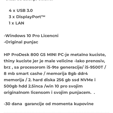
4 x USB 3.0
3 x DisplayPort™
1 x LAN
-Windows 10 Pro Licencni
-Original punjac
HP ProDesk 800 G5 MINI PC-je metalno kuciste,
thiny kuciste jer je male velicine -lako prenosiv,
brz , sa procesorom i5-9te generacije/ i5-9500T /
8 mb smart cashe / memorija 8gb ddr4
memorija / 2. hard diska 256 gb ssd NVMe i
500gb hdd 2.5inca /win 10 pro svojim
originalnom licensom i svojim punjacem. .
-30 dana garancije od momenta kupovine