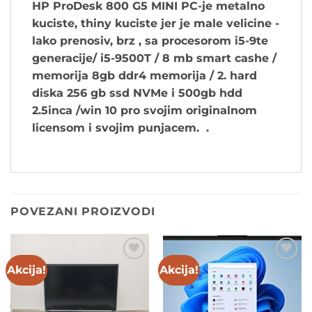
HP ProDesk 800 G5 MINI PC
-je metalno
kuciste, thiny kuciste jer je male velicine -
lako prenosiv, brz ,
sa procesorom i5-9te
generacije/ i5-9500T / 8 mb smart cashe /
memorija 8gb ddr4 memorija / 2. hard
diska 256 gb ssd NVMe i 500gb hdd
2.5inca /win 10 pro svojim originalnom
licensom i svojim punjacem.
.
POVEZANI PROIZVODI
Akcija!
Akcija!
Add to
Add to
wishlist
wishlist