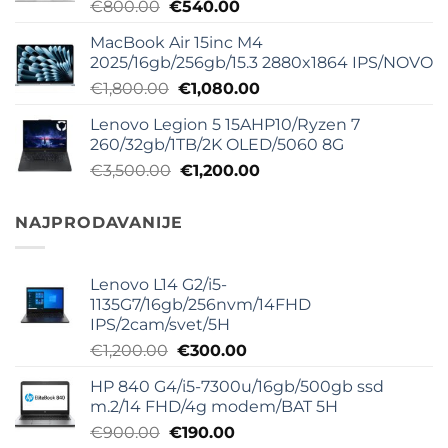
Originalna
Trenutna
€
800.00
€
540.00
cena
cena
MacBook Air 15inc M4
je
je:
2025/16gb/256gb/15.3 2880x1864 IPS/NOVO
bila:
€540.00.
Originalna
Trenutna
€
1,800.00
€
1,080.00
€800.00.
cena
cena
Lenovo Legion 5 15AHP10/Ryzen 7
je
je:
260/32gb/1TB/2K OLED/5060 8G
bila:
€1,080.00.
Originalna
Trenutna
€
3,500.00
€
1,200.00
€1,800.00.
cena
cena
je
je:
NAJPRODAVANIJE
bila:
€1,200.00.
€3,500.00.
Lenovo L14 G2/i5-
1135G7/16gb/256nvm/14FHD
IPS/2cam/svet/5H
Originalna
Trenutna
€
1,200.00
€
300.00
cena
cena
HP 840 G4/i5-7300u/16gb/500gb ssd
je
je:
m.2/14 FHD/4g modem/BAT 5H
bila:
€300.00.
Originalna
Trenutna
€
900.00
€
190.00
€1,200.00.