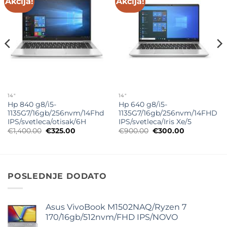
Akcija!
Akcija!
Add to
Add to
wishlist
wishlist
14"
14"
Hp 840 g8/i5-
Hp 640 g8/i5-
1135G7/16gb/256nvm/14Fhd
1135G7/16gb/256nvm/14FHD
IPS/svetleca/otisak/6H
IPS/svetleca/Iris Xe/5
Originalna
Trenutna
Originalna
Trenutna
€
1,400.00
€
325.00
€
900.00
€
300.00
cena
cena
cena
cena
je
je:
je
je:
bila:
€325.00.
bila:
€300.00.
€1,400.00.
€900.00.
POSLEDNJE DODATO
Asus VivoBook M1502NAQ/Ryzen 7
170/16gb/512nvm/FHD IPS/NOVO