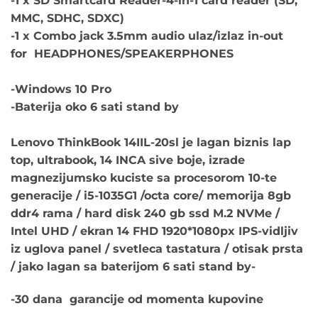
-1 x SD Smartcard Reader-4-in-1 card reader (SD,
MMC, SDHC, SDXC)
-1 x Combo jack 3.5mm audio ulaz/izlaz in-out
for HEADPHONES/SPEAKERPHONES
-Windows 10 Pro
-Baterija oko 6 sati stand by
Lenovo ThinkBook 14IIL-20sl je lagan biznis lap
top, ultrabook, 14 INCA sive boje, izrade
magnezijumsko kuciste sa procesorom 10-te
generacije / i5-1035G1 /octa core/ memorija 8gb
ddr4 rama / hard disk 240 gb ssd M.2 NVMe /
Intel UHD / ekran 14 FHD 1920*1080px IPS-vidljiv
iz uglova panel / svetleca tastatura / otisak prsta
/ jako lagan sa baterijom 6 sati stand by-
-30 dana garancije od momenta kupovine