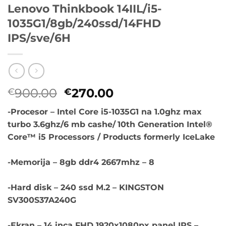
Lenovo Thinkbook 14IIL/i5-
1035G1/8gb/240ssd/14FHD
IPS/sve/6H
Originalna
Trenutna
900.00
270.00
€
€
cena
cena
-Procesor – Intel Core i5-1035G1 na 1.0ghz max
je
je:
turbo 3.6ghz/6 mb cashe/
10th Generation Intel®
bila:
€270.00.
Core™ i5 Processors / Products formerly IceLake
€900.00.
-Memorija – 8gb ddr4 2667mhz – 8
-Hard disk – 240 ssd M.2 – KINGSTON
SV300S37A240G
-Ekran –
14 inca FHD 1920x1080px panel IPS –