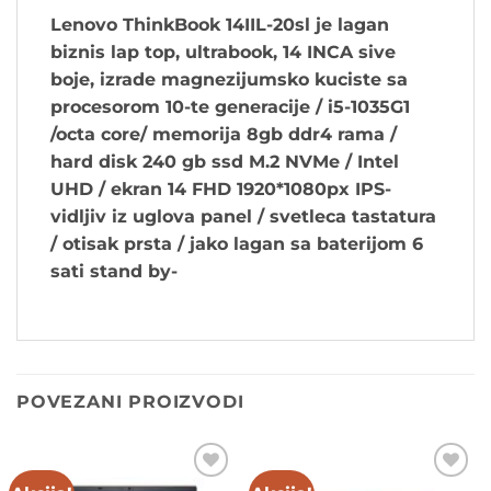
Lenovo ThinkBook 14IIL-20sl je lagan
biznis lap top, ultrabook, 14 INCA sive
boje, izrade magnezijumsko kuciste sa
procesorom 10-te generacije / i5-1035G1
/octa core/ memorija 8gb ddr4 rama /
hard disk 240 gb ssd M.2 NVMe / Intel
UHD / ekran 14 FHD 1920*1080px IPS-
vidljiv iz uglova panel / svetleca tastatura
/ otisak prsta / jako lagan sa baterijom 6
sati stand by-
POVEZANI PROIZVODI