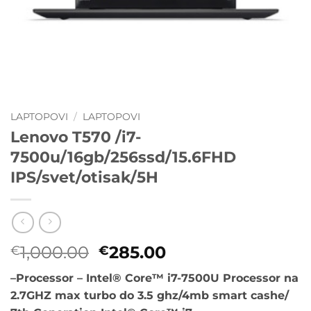
LAPTOPOVI
/
LAPTOPOVI
Lenovo T570 /i7-
7500u/16gb/256ssd/15.6FHD
IPS/svet/otisak/5H
Originalna
Trenutna
1,000.00
285.00
€
€
cena
cena
–
Processor – Intel® Core™ i7-7500U Processor na
je
je:
2.7GHZ max turbo do 3.5 ghz/4mb smart cashe/
bila:
€285.00.