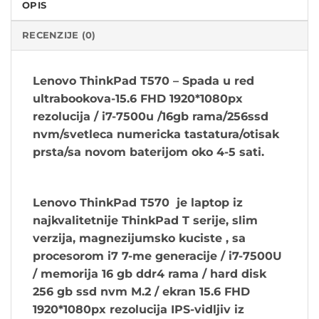
OPIS
RECENZIJE (0)
Lenovo ThinkPad T570 – Spada u red
ultrabookova-15.6 FHD 1920*1080px
rezolucija / i7-7500u /16gb rama/256ssd
nvm/svetleca numericka tastatura/otisak
prsta/sa novom baterijom oko 4-5 sati.
Lenovo ThinkPad T570 je laptop iz
najkvalitetnije ThinkPad T serije, slim
verzija, magnezijumsko kuciste , sa
procesorom i7 7-me generacije / i7-7500U
/ memorija 16 gb ddr4 rama / hard disk
256 gb ssd nvm M.2 / ekran 15.6 FHD
1920*1080px rezolucija IPS-vidljiv iz