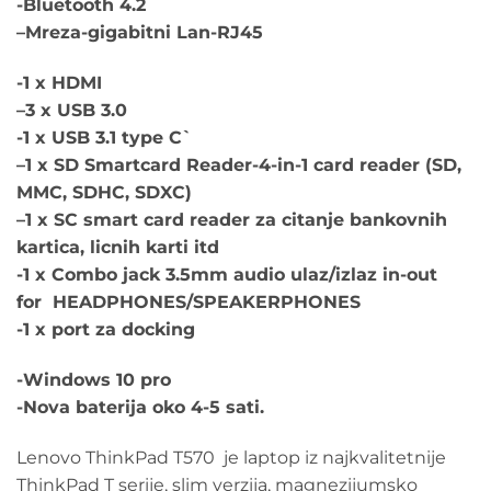
-Bluetooth 4.2
–
Mreza-gigabitni Lan-RJ45
-1 x HDMI
–
3 x USB 3.0
-1 x USB 3.1 type C`
–
1 x SD Smartcard Reader-4-in-1 card reader (SD,
MMC, SDHC, SDXC)
–
1 x SC smart card reader za citanje bankovnih
kartica, licnih karti itd
-1 x Combo jack 3.5mm audio ulaz/izlaz in-out
for HEADPHONES/SPEAKERPHONES
-1 x port za docking
-Windows 10 pro
-Nova baterija oko 4-5 sati.
Lenovo ThinkPad T570 je laptop iz najkvalitetnije
ThinkPad T serije, slim verzija, magnezijumsko