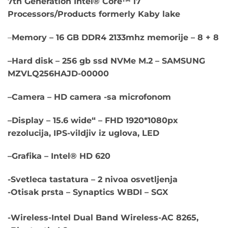
7th Generation Intel® Core™ i7
€1,000.00.
Processors/Products formerly Kaby lake
–
Memory – 16 GB DDR4 2133mhz memorije – 8 + 8
–
Hard disk – 256 gb ssd NVMe M.2 – SAMSUNG
MZVLQ256HAJD-00000
–
Camera – HD camera -sa microfonom
–
Display – 15.6 wide“ – FHD 1920*1080px
rezolucija, IPS-vildjiv iz uglova, LED
–
Grafika – Intel® HD 620
-Svetleca tastatura – 2 nivoa osvetljenja
-Otisak prsta – Synaptics WBDI – SGX
-Wireless-Intel Dual Band Wireless-AC 8265,