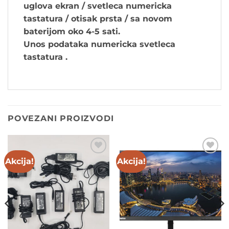
uglova ekran / svetleca numericka
tastatura / otisak prsta / sa novom
baterijom oko 4-5 sati.
Unos podataka numericka svetleca
tastatura .
POVEZANI PROIZVODI
Akcija!
Akcija!
Add to
Add to
wishlist
wishlist