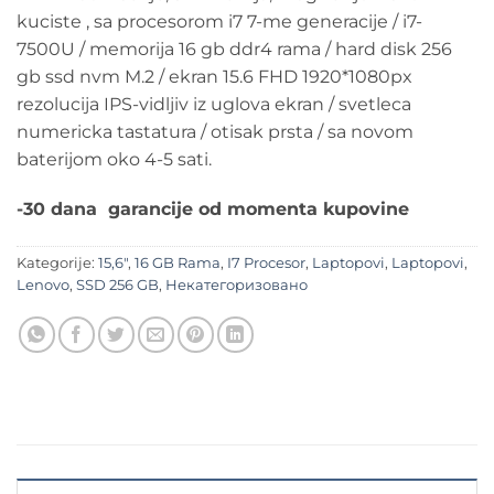
kuciste , sa procesorom i7 7-me generacije / i7-
7500U / memorija 16 gb ddr4 rama / hard disk 256
gb ssd nvm M.2 / ekran 15.6 FHD 1920*1080px
rezolucija IPS-vidljiv iz uglova ekran / svetleca
numericka tastatura / otisak prsta / sa novom
baterijom oko 4-5 sati.
-30 dana garancije od momenta kupovine
Kategorije:
15,6"
,
16 GB Rama
,
I7 Procesor
,
Laptopovi
,
Laptopovi
,
Lenovo
,
SSD 256 GB
,
Некатегоризовано