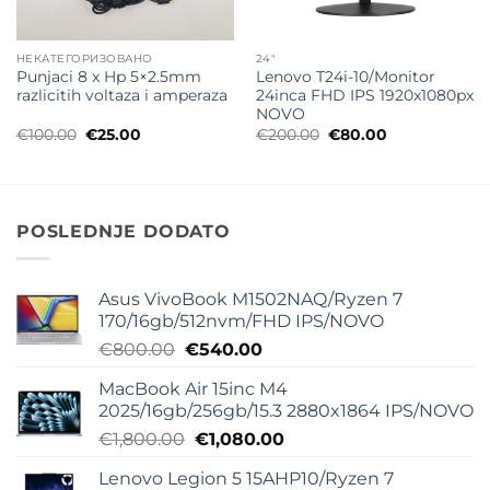
НЕКАТЕГОРИЗОВАНО
24"
Punjaci 8 x Hp 5×2.5mm
Lenovo T24i-10/Monitor
razlicitih voltaza i amperaza
24inca FHD IPS 1920x1080px
NOVO
Originalna
Trenutna
Originalna
Trenutna
€
100.00
€
25.00
€
200.00
€
80.00
cena
cena
cena
cena
je
je:
je
je:
bila:
€25.00.
bila:
€80.00.
€100.00.
€200.00.
POSLEDNJE DODATO
Asus VivoBook M1502NAQ/Ryzen 7
170/16gb/512nvm/FHD IPS/NOVO
Originalna
Trenutna
€
800.00
€
540.00
cena
cena
MacBook Air 15inc M4
je
je:
2025/16gb/256gb/15.3 2880x1864 IPS/NOVO
bila:
€540.00.
Originalna
Trenutna
€
1,800.00
€
1,080.00
€800.00.
cena
cena
Lenovo Legion 5 15AHP10/Ryzen 7
je
je: