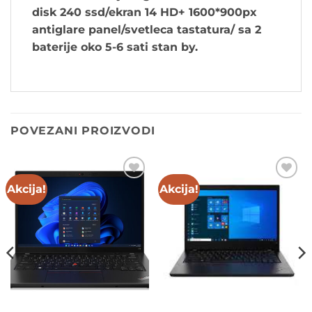
disk 240 ssd/ekran 14 HD+ 1600*900px
antiglare panel/svetleca tastatura/ sa 2
baterije oko 5-6 sati stan by.
POVEZANI PROIZVODI
Akcija!
Akcija!
Add to
Add to
wishlist
wishlist