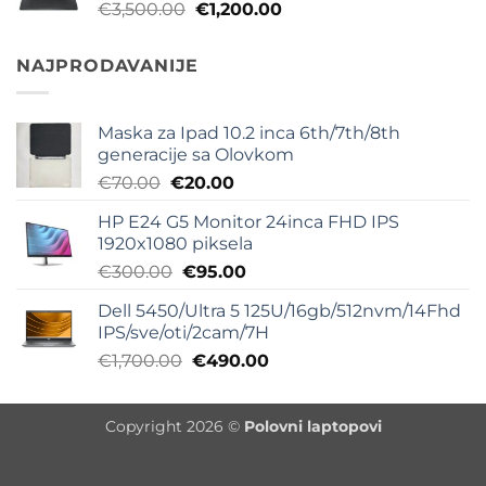
Originalna
Trenutna
€
3,500.00
€
1,200.00
€1,800.00.
cena
cena
je
je:
NAJPRODAVANIJE
bila:
€1,200.00.
€3,500.00.
Maska za Ipad 10.2 inca 6th/7th/8th
generacije sa Olovkom
Originalna
Trenutna
€
70.00
€
20.00
cena
cena
HP E24 G5 Monitor 24inca FHD IPS
je
je:
1920x1080 piksela
bila:
€20.00.
Originalna
Trenutna
€
300.00
€
95.00
€70.00.
cena
cena
Dell 5450/Ultra 5 125U/16gb/512nvm/14Fhd
je
je:
IPS/sve/oti/2cam/7H
bila:
€95.00.
Originalna
Trenutna
€
1,700.00
€
490.00
€300.00.
cena
cena
je
je:
Copyright 2026 ©
Polovni laptopovi
bila:
€490.00.
€1,700.00.