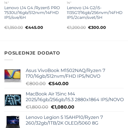
14"
14"
Lenovo L14 G4 /Ryzen5 PRO
Lenovo L14 G2/i5-
7530U/16gb/512nvm/14FHD
1135G7/16gb/256nvm/14FHD
IPS/sve/6H
IPS/2cam/svet/5H
Originalna
Trenutna
Originalna
Trenutna
€
1,350.00
€
445.00
€
1,200.00
€
300.00
cena
cena
cena
cena
je
je:
je
je:
bila:
€445.00.
bila:
€300.00.
€1,350.00.
€1,200.00.
POSLEDNJE DODATO
Asus VivoBook M1502NAQ/Ryzen 7
170/16gb/512nvm/FHD IPS/NOVO
Originalna
Trenutna
€
800.00
€
540.00
cena
cena
MacBook Air 15inc M4
je
je:
2025/16gb/256gb/15.3 2880x1864 IPS/NOVO
bila:
€540.00.
Originalna
Trenutna
€
1,800.00
€
1,080.00
€800.00.
cena
cena
Lenovo Legion 5 15AHP10/Ryzen 7
je
je:
260/32gb/1TB/2K OLED/5060 8G
bila:
€1,080.00.