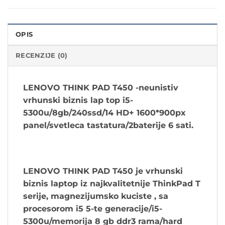
OPIS
RECENZIJE (0)
LENOVO THINK PAD T450 -neunistiv
vrhunski biznis lap top i5-
5300u/8gb/240ssd/14 HD+ 1600*900px
panel/svetleca tastatura/2baterije 6 sati.
LENOVO THINK PAD T450 je vrhunski
biznis laptop iz najkvalitetnije ThinkPad T
serije, magnezijumsko kuciste , sa
procesorom
i5 5-te generacije/i5-
5300u/memorija 8 gb ddr3 rama/hard