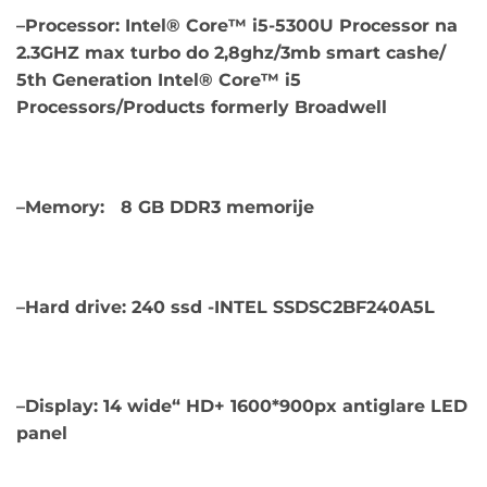
cena
cena
–
Processor: Intel® Core™ i5-5300U Processor na
je
je:
2.3GHZ max turbo do 2,8ghz/3mb smart cashe/
bila:
€179.00.
5th Generation Intel® Core™ i5
€499.00.
Processors/Products formerly Broadwell
–
Memory: 8 GB DDR3 memorije
–
Hard drive: 240 ssd -INTEL SSDSC2BF240A5L
–
Display: 14 wide“ HD+ 1600*900px antiglare LED
panel