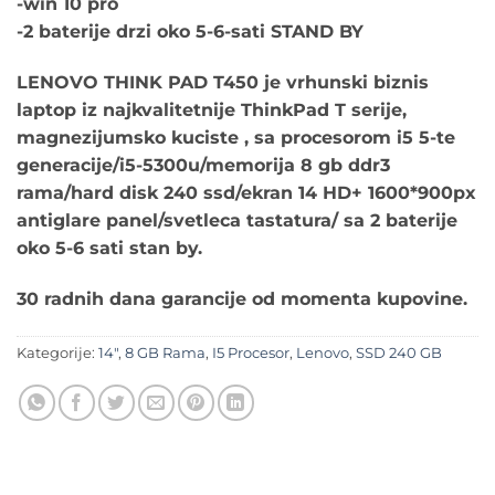
-win 10 pro
-2 baterije drzi oko 5-6-sati STAND BY
LENOVO THINK PAD T450 je vrhunski biznis
laptop iz najkvalitetnije ThinkPad T serije,
magnezijumsko kuciste , sa procesorom i5 5-te
generacije/i5-5300u/memorija 8 gb ddr3
rama/hard disk 240 ssd/ekran 14 HD+ 1600*900px
antiglare panel/svetleca tastatura/ sa 2 baterije
oko 5-6 sati stan by.
30 radnih dana garancije od momenta kupovine.
Kategorije:
14"
,
8 GB Rama
,
I5 Procesor
,
Lenovo
,
SSD 240 GB