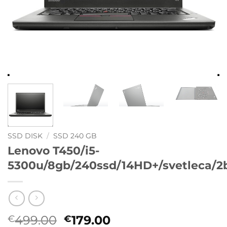
SSD DISK
/
SSD 240 GB
Lenovo T450/i5-
5300u/8gb/240ssd/14HD+/svetleca/2
Originalna
Trenutna
499.00
179.00
€
€