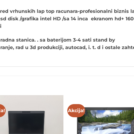
ed vrhunskih lap top racunara-profesionalni biznis la
sd disk /grafika intel HD /sa 14 inca ekranom hd+ 16
i
dna stanica. . sa baterijom 3-4 sati stand by
anje, rad u 3d produkciji, autocad, i. t. d i ostale za
ja!
Akcija!
Add to
Add 
wishlist
wishl