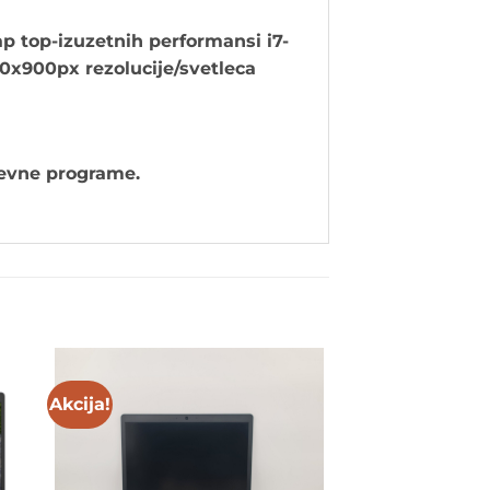
p top-izuzetnih performansi i7-
00x900px rezolucije/svetleca
htevne programe.
Akcija!
to
Add to
ist
wishlist