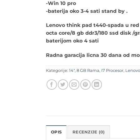
-Win 10 pro
-baterija oko 3-4 sati stand by .
Lenovo think pad t440-spada u red 
octa core/8 gb ddr3/180 ssd disk /g
baterijom oko 4 sati
Radna garacija licna 30 dana od m
Kategorije:
14"
,
8 GB Rama
,
I7 Procesor
,
Lenov
OPIS
RECENZIJE (0)