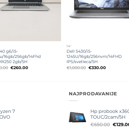
14"
40 g6/i5-
Dell 5430/i5-
u/16gb/256gb/14Fhd
1245U/16gb/256nvm/14FHD
MX250 2gb/5H
IPS/svetleca/5H
Originalna
Trenutna
Originalna
Trenutna
00.00
€
260.00
€
1,000.00
€
330.00
cena
cena
cena
cena
je
je:
je
je:
bila:
€260.00.
bila:
€330.00.
€1,100.00.
€1,000.00.
NAJPRODAVANIJE
yzen 7
Hp probook x360
NOVO
TOUC/2cam/5H
Origina
€
650.00
€
129.0