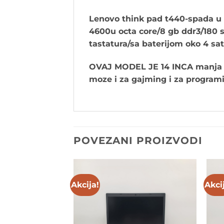
Lenovo think pad t440-spada u r
4600u octa core/8 gb ddr3/180 s
tastatura/sa baterijom oko 4 sat
OVAJ MODEL JE 14 INCA manja ra
moze i za gajming i za programir
POVEZANI PROIZVODI
Akcija!
Akci
Add to
Add to
wishlist
wishlist