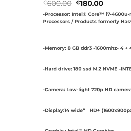
Originalna
Trenut
600.00
180.00
€
€
cena
cena
-Processor: Intel® Core™ i7-4600u-
je
je:
Processors / Products formerly Has
bila:
€180.00
€600.00.
-Memory: 8 GB ddr3 -1600mhz- 4 + 
-Hard drive: 180 ssd M.2 NVME -I
-Camera: Low-light 720p HD camer
-Display:14 wide“ HD+ (1600x900p
-Graphic : Intel® HD Graphics