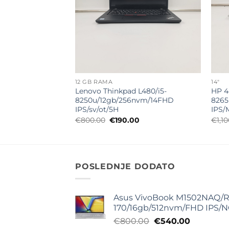
12 GB RAMA
14"
g4/i5-
Lenovo Thinkpad L480/i5-
HP 4
ssd/14FHD
8250u/12gb/256nvm/14FHD
8265
IPS/sv/ot/5H
IPS/
lna
Trenutna
Originalna
Trenutna
00
€
800.00
€
190.00
€
1,1
cena
cena
cena
je:
je
je:
€200.00.
bila:
€190.00.
0.
€800.00.
POSLEDNJE DODATO
Asus VivoBook M1502NAQ/R
170/16gb/512nvm/FHD IPS/
Originalna
Trenutna
€
800.00
€
540.00