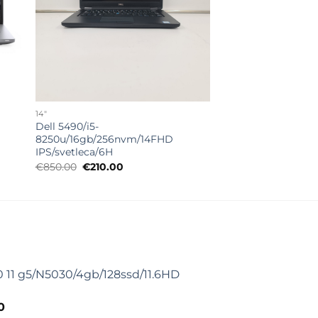
14"
Dell 5490/i5-
8250u/16gb/256nvm/14FHD
IPS/svetleca/6H
Originalna
Trenutna
€
850.00
€
210.00
cena
cena
je
je:
bila:
€210.00.
€850.00.
 11 g5/N5030/4gb/128ssd/11.6HD
lna
Trenutna
0