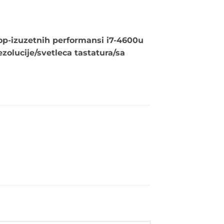
top-izuzetnih performansi i7-4600u
zolucije/svetleca tastatura/sa