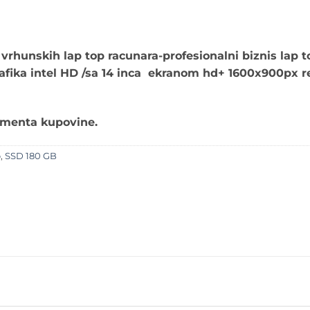
vrhunskih lap top racunara-profesionalni biznis lap 
rafika intel HD /sa 14 inca ekranom hd+ 1600x900px re
omenta kupovine.
o
,
SSD 180 GB