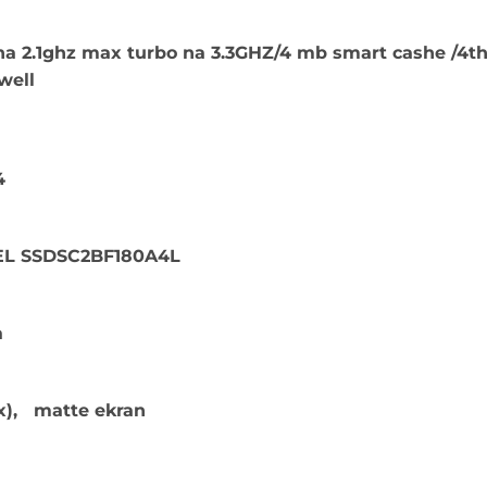
na
na 2.1ghz max turbo na 3.3GHZ/4 mb smart cashe /4th
well
.
4
NTEL SSDSC2BF180A4L
a
x), matte ekran