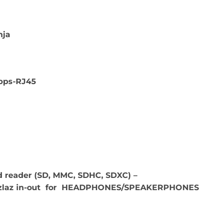
nja
Mbps-RJ45
rd reader (SD, MMC, SDHC, SDXC) –
z/izlaz in-out for HEADPHONES/SPEAKERPHONES