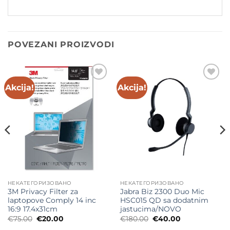
POVEZANI PROIZVODI
Akcija!
Akcija!
Add to
Add to
wishlist
wishlist
НЕКАТЕГОРИЗОВАНО
НЕКАТЕГОРИЗОВАНО
3M Privacy Filter za
Jabra Biz 2300 Duo Mic
laptopove Comply 14 inc
HSC015 QD sa dodatnim
16:9 17.4x31cm
jastucima/NOVO
Originalna
Trenutna
Originalna
Trenutna
€
75.00
€
20.00
€
180.00
€
40.00
cena
cena
cena
cena