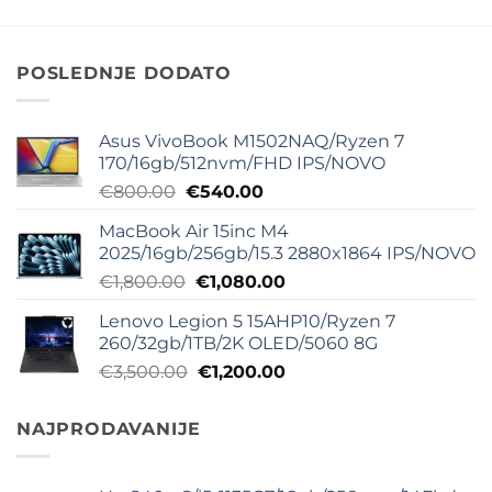
je
je:
je
je:
bila:
€20.00.
bila:
€40.00.
€75.00.
€180.00.
POSLEDNJE DODATO
Asus VivoBook M1502NAQ/Ryzen 7
170/16gb/512nvm/FHD IPS/NOVO
Originalna
Trenutna
€
800.00
€
540.00
cena
cena
MacBook Air 15inc M4
je
je:
2025/16gb/256gb/15.3 2880x1864 IPS/NOVO
bila:
€540.00.
Originalna
Trenutna
€
1,800.00
€
1,080.00
€800.00.
cena
cena
Lenovo Legion 5 15AHP10/Ryzen 7
je
je:
260/32gb/1TB/2K OLED/5060 8G
bila:
€1,080.00.
Originalna
Trenutna
€
3,500.00
€
1,200.00
€1,800.00.
cena
cena
je
je:
NAJPRODAVANIJE
bila:
€1,200.00.
€3,500.00.