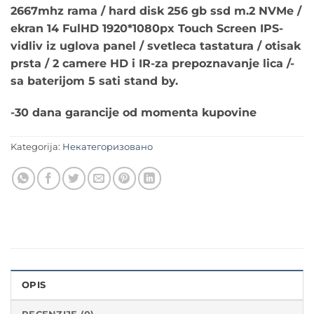
2667mhz rama / hard disk 256 gb ssd m.2 NVMe /
ekran 14 FulHD 1920*1080px Touch Screen IPS-
vidliv iz uglova panel / svetleca tastatura / otisak
prsta / 2 camere HD i IR-za prepoznavanje lica /-
sa baterijom 5 sati stand by.
-30 dana garancije od momenta kupovine
Kategorija:
Некатегоризовано
OPIS