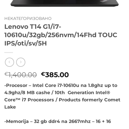
НЕКАТЕГОРИЗОВАНО
Lenovo T14 G1/i7-
10610u/32gb/256nvm/14Fhd TOUC
IPS/oti/sv/5H
Originalna
Trenutna
1,400.00
385.00
€
€
cena
cena
-Procesor – Intel Core i7-10610u na 1.8ghz up to
je
je:
4.9ghz/8 MB cashe / 10th Generation Intel®
bila:
€385.00.
Core™ i7 Processors / Products formerly Comet
€1,400.00.
Lake
-Memorija – 32 gb ddr4 na 2667mhz – 16 + 16