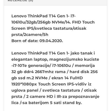
RECENZIJE (0)
Lenovo ThinkPad T14
Gen 1- i7-
10610u/32gb/256gb NVMe/14. FHD Touch
Screen IPS/svetleca tastatura/otisak
prsta/2camere/5h
Born of date: 09.04.2020.
Lenovo ThinkPad T14 Gen 1- jako tanak i
elegantan laptop, magnezijumsko kuciste
-i7-10Te generacije/ i7-10610u / memorija
32 gb ddr4 2667mhz rama / hard disk 256
gb ssd m.2 NVMe / ekran 14 FulHD
1920*1080px Touch Screen IPS-vidliv iz
uglova panel / svetleca tastatura / otisak
prsta / 2 camere HD i IR-za prepoznavanje
lica /-sa baterijom 5 sati stand by.