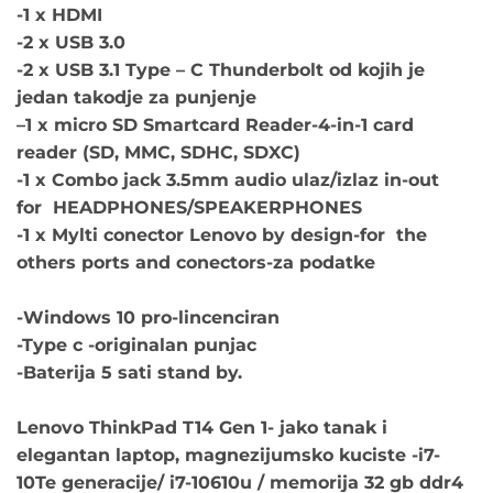
-1 x HDMI
-2 x USB 3.0
-2 x USB 3.1 Type – C Thunderbolt od kojih je
jedan takodje za punjenje
–
1 x micro SD Smartcard Reader-4-in-1 card
reader (SD, MMC, SDHC, SDXC)
-1 x Combo jack 3.5mm audio ulaz/izlaz in-out
for HEADPHONES/SPEAKERPHONES
-1 x Mylti conector Lenovo by design-for the
others ports and conectors-za podatke
-Windows 10 pro-lincenciran
-Type c -originalan punjac
-Baterija 5 sati stand by.
Lenovo ThinkPad T14 Gen 1- jako tanak i
elegantan laptop, magnezijumsko kuciste -i7-
10Te generacije/ i7-10610u / memorija 32 gb ddr4