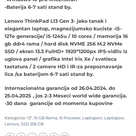
-Baterija 6-7 sati stand by.
Lenovo ThinkPad L13 Gen 3- jako tanak i
elegantan laptop, magnezijumsko kuciste -i5-
12Te generacije/ i5-1245u / 10 cores / memorija 16
gb ddr4 rama / hard disk NVME 256 M.2 NVMe
SSD / ekran 13.3 FulHD+ 1920*1200px IPS-vidliv iz
uglova panel / grafika Intel Iris Xe / svetleca
tastatura / 2 camere HD i IR-za prepoznavanje
lica /sa baterijom 6-7 sati stand by.
Internacionalna garancija od 26.04.2024. do
25.04.2025 , jos 2-3 Meseci world wide garancija.
-30 dana garancije od momenta kupovine
Kategorije:
13"
,
16 GB Rama
,
I5 Procesor
,
Laptopovi
,
Laptopovi
,
Lenovo
,
SSD 256 GB