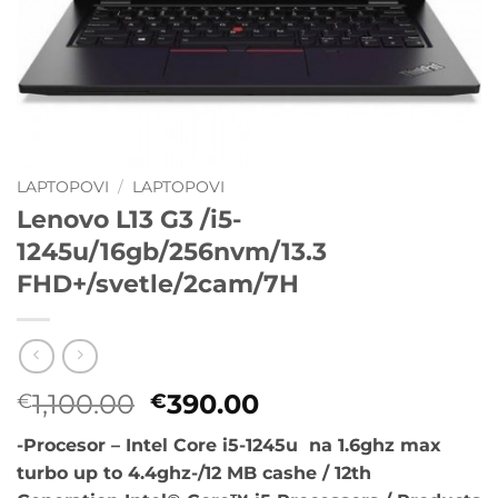
LAPTOPOVI
/
LAPTOPOVI
Lenovo L13 G3 /i5-
1245u/16gb/256nvm/13.3
FHD+/svetle/2cam/7H
Originalna
Trenutna
1,100.00
390.00
€
€
cena
cena
-Procesor – Intel Core i5-1245u na 1.6ghz max
je
je:
turbo up to 4.4ghz-/12 MB cashe / 12th
bila:
€390.00.