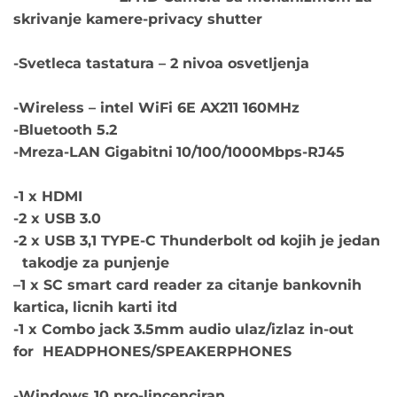
skrivanje kamere-privacy shutter
-Svetleca tastatura – 2 nivoa osvetljenja
-Wireless – intel WiFi 6E AX211 160MHz
-Bluetooth 5.2
-Mreza-LAN Gigabitni
10/100/1000Mbps-RJ45
-1 x HDMI
-2 x USB 3.0
-2 x USB 3,1 TYPE-C Thunderbolt od kojih je jedan
takodje za punjenje
–
1 x SC smart card reader za citanje bankovnih
kartica, licnih karti itd
-1 x Combo jack 3.5mm audio ulaz/izlaz in-out
for HEADPHONES/SPEAKERPHONES
-Windows 10 pro-lincenciran