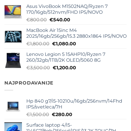
Asus VivoBook M1502NAQ/Ryzen 7
170/16gb/512nvm/FHD IPS/NOVO
Originalna
Trenutna
€
800.00
€
540.00
cena
cena
MacBook Air 15inc M4
je
je:
2025/16gb/256gb/15.3 2880x1864 IPS/NOVO
bila:
€540.00.
Originalna
Trenutna
€
1,800.00
€
1,080.00
€800.00.
cena
cena
Lenovo Legion 5 15AHP10/Ryzen 7
je
je:
260/32gb/1TB/2K OLED/5060 8G
bila:
€1,080.00.
Originalna
Trenutna
€
3,500.00
€
1,200.00
€1,800.00.
cena
cena
je
je:
NAJPRODAVANIJE
bila:
€1,200.00.
€3,500.00.
Hp 840 g7/i5-10210u/16gb/256nvm/14Fhd
IPS/svetleca/7H
Originalna
Trenutna
€
1,500.00
€
280.00
cena
cena
Surface laptop 4/I5-
je
je:
1145G7/8gb/256ssd/IRIS/13 2K TOUC/7H