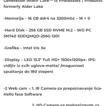
Generation Intel® Core™ i5 Processors / Products
€1,100.00.
formerly Alder Lake
-Memorija – 16 GB ddr4 na 3200mhz – 16 + 0
-Hard Disk – 256 GB SSD NVME M.2 – WD PC
SN740 SDDQMQD-256G-1201
-Grafika – Intel Iris Xe
-Display – LED 13.3″ Full HD+ 1920x1200px- IPS-
vidljiv iz svih uglova-matte/ /mogucnost
spuštanja do 180 stepeni
-2 Web cam -: 1. IR Camera-za prepoznavanje lica-
Hello face Software
2. HD Camera-sa mehanizmom za