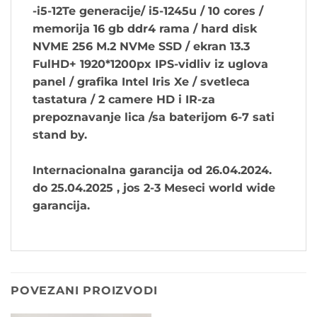
-i5-12Te generacije/ i5-1245u / 10 cores /
memorija 16 gb ddr4 rama / hard disk
NVME 256 M.2 NVMe SSD / ekran 13.3
FulHD+ 1920*1200px IPS-vidliv iz uglova
panel / grafika Intel Iris Xe / svetleca
tastatura / 2 camere HD i IR-za
prepoznavanje lica /sa baterijom 6-7 sati
stand by.
Internacionalna garancija od 26.04.2024.
do 25.04.2025 , jos 2-3 Meseci world wide
garancija.
POVEZANI PROIZVODI