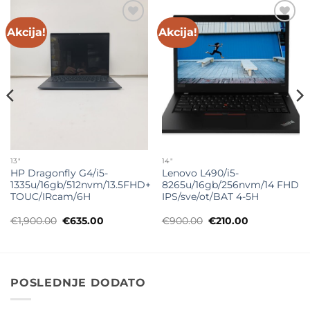
Akcija!
Akcija!
Add to
Add to
wishlist
wishlist
13"
14"
HP Dragonfly G4/i5-
Lenovo L490/i5-
1335u/16gb/512nvm/13.5FHD+
8265u/16gb/256nvm/14 FHD
TOUC/IRcam/6H
IPS/sve/ot/BAT 4-5H
Originalna
Trenutna
Originalna
Trenutna
€
1,900.00
€
635.00
€
900.00
€
210.00
cena
cena
cena
cena
je
je:
je
je:
bila:
€635.00.
bila:
€210.00.
€1,900.00.
€900.00.
POSLEDNJE DODATO