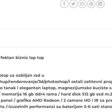
fektan biznis lap top
top za ozbiljan rad u
chup/renderovanje/3d/photoshop/i ostali zahtevni pr
ko tanak i elegantan laptop, magnezijumsko kuciste
 memorija 16 gb ddr4 rama / hard disk 512 gb ssd m.
a panel / grafika AMD Radeon / 2 camere HD i IR za pr
ta /-izuzetnih performansi sa baterijom 5-6 sati stand