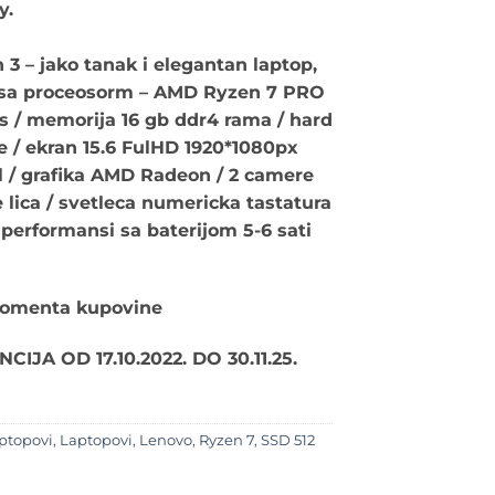
y.
3 – jako tanak i elegantan laptop,
sa proceosorm – AMD Ryzen 7 PRO
s / memorija 16 gb ddr4 rama / hard
e / ekran 15.6 FulHD 1920*1080px
el / grafika AMD Radeon / 2 camere
 lica / svetleca numericka tastatura
h performansi sa baterijom 5-6 sati
momenta kupovine
IJA OD 17.10.
2022.
DO 30.11.25.
ptopovi
,
Laptopovi
,
Lenovo
,
Ryzen 7
,
SSD 512