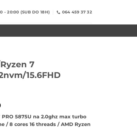
00 - 20:00 (SUB DO 18H)
064 459 37 32
/Ryzen 7
12nvm/15.6FHD
alna
Trenutna
0
cena
7 PRO 5875U na 2.0ghz max turbo
je:
he / 8 cores 16 threads / AMD Ryzen
€510.00.
00.