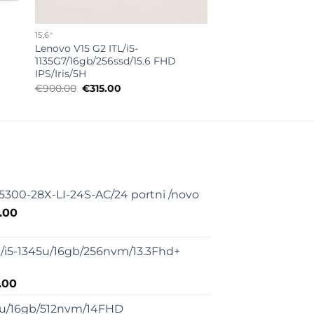
15,6"
Lenovo V15 G2 ITL/i5-
1135G7/16gb/256ssd/15.6 FHD
IPS/Iris/5H
Originalna
Trenutna
€
900.00
€
315.00
cena
cena
je
je:
bila:
€315.00.
€900.00.
5300-28X-LI-24S-AC/24 portni /novo
nalna
Trenutna
.00
cena
je:
/i5-1345u/16gb/256nvm/13.3Fhd+
€195.00.
00.00.
nalna
Trenutna
.00
cena
65u/16gb/512nvm/14FHD
je: