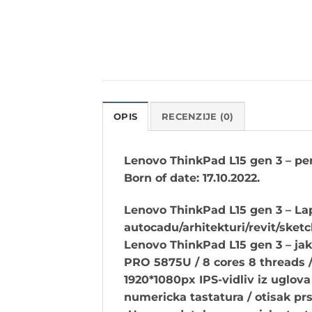
OPIS
RECENZIJE (0)
Lenovo ThinkPad L15 gen 3
– per
Born of date: 17.10.
2022.
Lenovo ThinkPad L15 gen 3 – Lap
autocadu/arhitekturi/revit/sket
Lenovo ThinkPad L15 gen 3 – ja
PRO 5875U / 8 cores 8 threads /
1920*1080px IPS-vidliv iz uglov
numericka tastatura / otisak prs