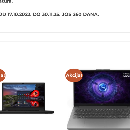
atura
.
 17.10.
2022.
DO 30.11.25. JOS 260 DANA.
ja!
Akcija!
Add to
Add 
wishlist
wishl