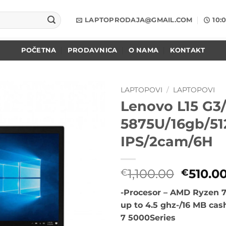
LAPTOPRODAJA@GMAIL.COM
10:
POČETNA
PRODAVNICA
O NAMA
KONTAKT
LAPTOPOVI
/
LAPTOPOVI
Lenovo L15 G3
Add to
5875U/16gb/5
wishlist
IPS/2cam/6H
Origin
1,100.00
510.0
€
€
cena
-Procesor – AMD Ryzen 
je
up to 4.5 ghz-/16 MB cas
bila:
7 5000Series
€1,100.