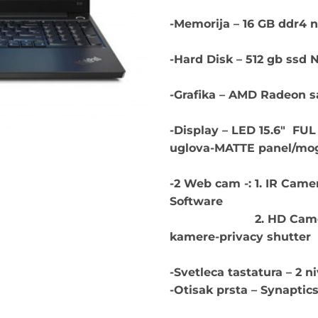
-Memorija – 16 GB ddr4 
-Hard Disk – 512 gb ss
-Grafika – AMD Radeon s
-Display – LED 15.6″ FUL
uglova-MATTE panel/mog
-2 Web cam -: 1. IR Came
Software
2. HD Camera-sa 
kamere-privacy shutter
-Svetleca tastatura – 2 n
-Otisak prsta – Synapti