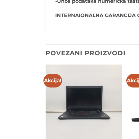
-Unos podataka numericka tast
INTERNAIONALNA GARANCIJA OD
POVEZANI PROIZVODI
Akcija!
Akci
Add to
Add to
wishlist
wishlist