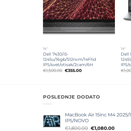
14"
14"
-
Dell 7430/i5-
Dell 
nvm/14FHD
1245u/16gb/512nvm/14Fhd
1245
/4H
IPS/svet/otisak/2cam/6H
IPS/
alna
Trenutna
Originalna
Trenutna
00
€
1,500.00
€
355.00
€
1,0
cena
cena
cena
je:
je
je:
€355.00.
bila:
€355.00.
.00.
€1,500.00.
POSLEDNJE DODATO
MacBook Air 15inc M4 2025/
IPS/NOVO
Originalna
Trenut
€
1,800.00
€
1,080.00