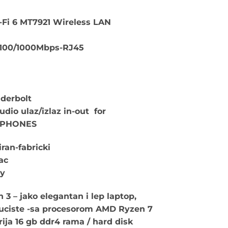
-Fi 6 MT7921 Wireless LAN
/100/1000Mbps-RJ45
nderbolt
dio ulaz/izlaz in-out for
RPHONES
ran-fabricki
ac
by
3 – jako elegantan i lep laptop,
uciste -sa procesorom AMD Ryzen 7
ja 16 gb ddr4 rama / hard disk