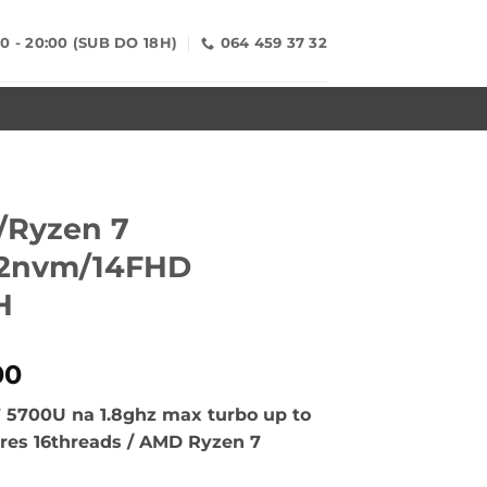
00 - 20:00 (SUB DO 18H)
064 459 37 32
/Ryzen 7
12nvm/14FHD
H
alna
Trenutna
00
cena
 5700U na 1.8ghz max turbo up to
je:
ores 16threads / AMD Ryzen 7
€400.00.
.00.