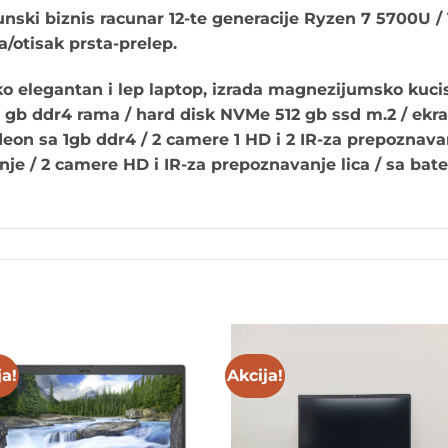
nski biznis racunar 12-te generacije Ryzen 7 5700U /
/otisak prsta-prelep.
ko elegantan i lep laptop, izrada magnezijumsko ku
 gb ddr4 rama / hard disk NVMe 512 gb ssd m.2 / ekr
eon sa 1gb ddr4 / 2 camere 1 HD i 2 IR-za prepoznavanj
nje / 2 camere HD i IR-za prepoznavanje lica / sa bat
ja!
Akcija!
Add to
Add 
wishlist
wishl