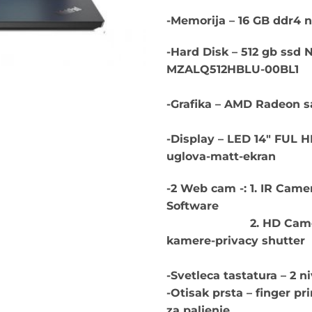
-Memorija – 16 GB ddr4
-Hard Disk – 512 gb ss
MZALQ512HBLU-00BL1
-Grafika – AMD Radeon s
-Display – LED 14″ FUL HD
uglova-matt-ekran
-2 Web cam -: 1. IR Came
Software
2. HD Camera-sa 
kamere-privacy shutter
-Svetleca tastatura – 2 n
-Otisak prsta – finger pr
za paljenje