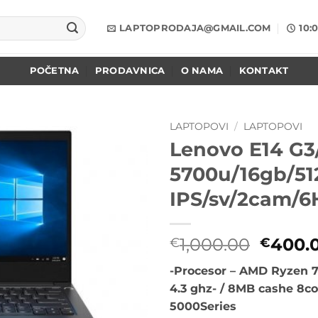
LAPTOPRODAJA@GMAIL.COM
10:
POČETNA
PRODAVNICA
O NAMA
KONTAKT
LAPTOPOVI
/
LAPTOPOVI
Lenovo E14 G3
Add to
5700u/16gb/5
wishlist
IPS/sv/2cam/6
Origin
1,000.00
400.
€
€
cena
-Procesor – AMD Ryzen 7
je
4.3 ghz- / 8MB cashe 8c
bila:
5000Series
€1,000