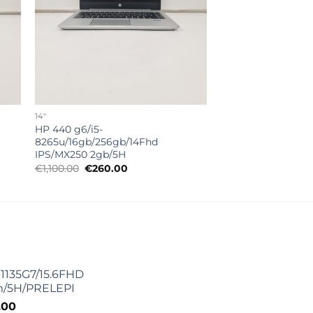
14"
HP 440 g6/i5-
8265u/16gb/256gb/14Fhd
IPS/MX250 2gb/5H
Originalna
Trenutna
€
1,100.00
€
260.00
cena
cena
je
je:
bila:
€260.00.
€1,100.00.
-1135G7/15.6FHD
m/5H/PRELEPI
nalna
Trenutna
.00