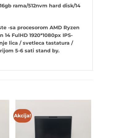
 16gb rama/512nvm hard disk/14
ciste -sa procesorom AMD Ryzen
an 14 FulHD 1920*1080px IPS-
e lica / svetleca tastatura /
erijom 5-6 sati stand by.
Akcija!
to
Add to
ist
wishlist