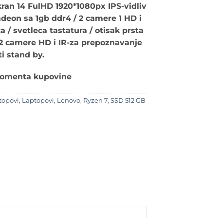
ran 14 FulHD 1920*1080px IPS-vidliv
deon sa 1gb ddr4 / 2 camere 1 HD i
a / svetleca tastatura / otisak prsta
 2 camere HD i IR-za prepoznavanje
ati stand by.
momenta kupovine
topovi
,
Laptopovi
,
Lenovo
,
Ryzen 7
,
SSD 512 GB