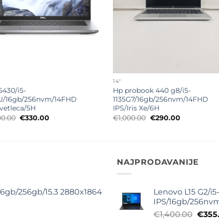
14"
5430/i5-
Hp probook 440 g8/i5-
U/16gb/256nvm/14FHD
1135G7/16gb/256nvm/14FHD
svetleca/5H
IPS/Iris Xe/6H
Originalna
Trenutna
Originalna
Trenutna
00.00
€
330.00
€
1,000.00
€
290.00
cena
cena
cena
cena
je
je:
je
je:
bila:
€330.00.
bila:
€290.00.
€1,000.00.
€1,000.00.
NAJPRODAVANIJE
16gb/256gb/15.3 2880x1864
Lenovo L15 G2/i5
IPS/16gb/256nv
na
Origi
€
1,400.00
€
355