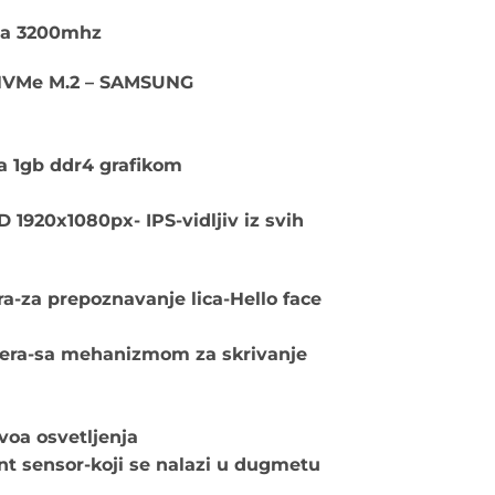
 na 3200mhz
d NVMe M.2 – SAMSUNG
a 1gb ddr4 grafikom
 1920x1080px- IPS-vidljiv iz svih
ra-za prepoznavanje lica-Hello face
mehanizmom za skrivanje
ivoa osvetljenja
int sensor-koji se nalazi u dugmetu