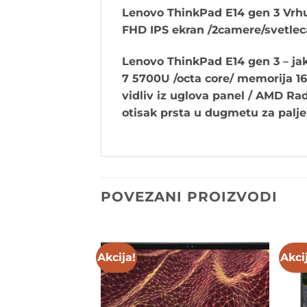
Lenovo ThinkPad E14 gen 3 Vrhu
FHD IPS ekran /2camere/svetleca
Lenovo ThinkPad E14 gen 3 – ja
7 5700U /octa core/ memorija 16
vidliv iz uglova panel / AMD Rad
otisak prsta u dugmetu za palje
POVEZANI PROIZVODI
Akcija!
Akci
Add to
Add to
wishlist
wishlist