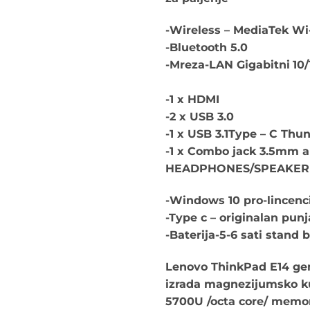
-Wireless – MediaTek Wi
-Bluetooth 5.0
-Mreza-LAN Gigabitni
10
-1 x HDMI
-2 x USB 3.0
-1 x USB 3.1Type – C Thu
-1 x Combo jack 3.5mm au
HEADPHONES/SPEAKE
-Windows 10 pro-lincenci
-Type c – originalan punj
-Baterija-
5-6 sati stand 
Lenovo ThinkPad E14 gen 
izrada magnezijumsko k
5700U /octa core/ memori