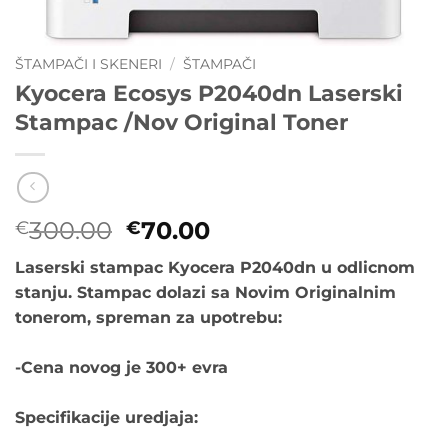
ŠTAMPAČI I SKENERI
/
ŠTAMPAČI
Kyocera Ecosys P2040dn Laserski
Stampac /Nov Original Toner
Originalna
Trenutna
300.00
70.00
€
€
cena
cena
Laserski stampac Kyocera P2040dn u odlicnom
je
je:
stanju. Stampac dolazi sa Novim Originalnim
bila:
€70.00.
tonerom, spreman za upotrebu:
€300.00.
-Cena novog je 300+ evra
Specifikacije uredjaja: