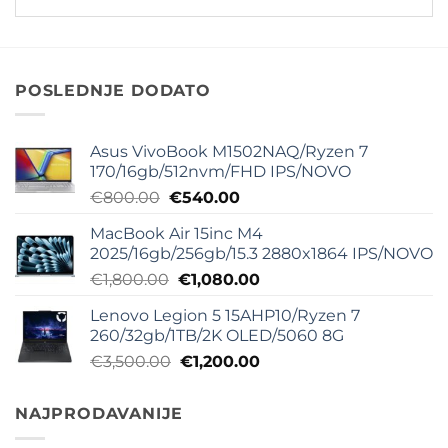
POSLEDNJE DODATO
Asus VivoBook M1502NAQ/Ryzen 7
170/16gb/512nvm/FHD IPS/NOVO
Originalna
Trenutna
€
800.00
€
540.00
cena
cena
MacBook Air 15inc M4
je
je:
2025/16gb/256gb/15.3 2880x1864 IPS/NOVO
bila:
€540.00.
Originalna
Trenutna
€
1,800.00
€
1,080.00
€800.00.
cena
cena
Lenovo Legion 5 15AHP10/Ryzen 7
je
je:
260/32gb/1TB/2K OLED/5060 8G
bila:
€1,080.00.
Originalna
Trenutna
€
3,500.00
€
1,200.00
€1,800.00.
cena
cena
je
je:
NAJPRODAVANIJE
bila:
€1,200.00.
€3,500.00.