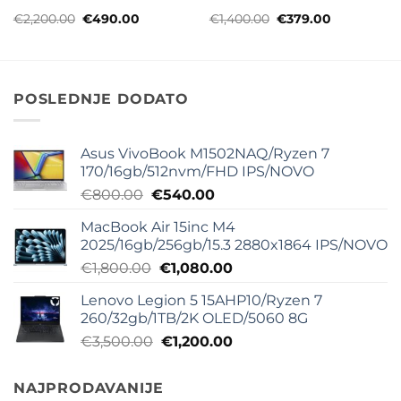
Originalna
Trenutna
Originalna
Trenutna
€
2,200.00
€
490.00
€
1,400.00
€
379.00
cena
cena
cena
cena
je
je:
je
je:
bila:
€490.00.
bila:
€379.00.
€2,200.00.
€1,400.00.
POSLEDNJE DODATO
Asus VivoBook M1502NAQ/Ryzen 7
170/16gb/512nvm/FHD IPS/NOVO
Originalna
Trenutna
€
800.00
€
540.00
cena
cena
MacBook Air 15inc M4
je
je:
2025/16gb/256gb/15.3 2880x1864 IPS/NOVO
bila:
€540.00.
Originalna
Trenutna
€
1,800.00
€
1,080.00
€800.00.
cena
cena
Lenovo Legion 5 15AHP10/Ryzen 7
je
je:
260/32gb/1TB/2K OLED/5060 8G
bila:
€1,080.00.
Originalna
Trenutna
€
3,500.00
€
1,200.00
€1,800.00.
cena
cena
je
je:
NAJPRODAVANIJE
bila:
€1,200.00.