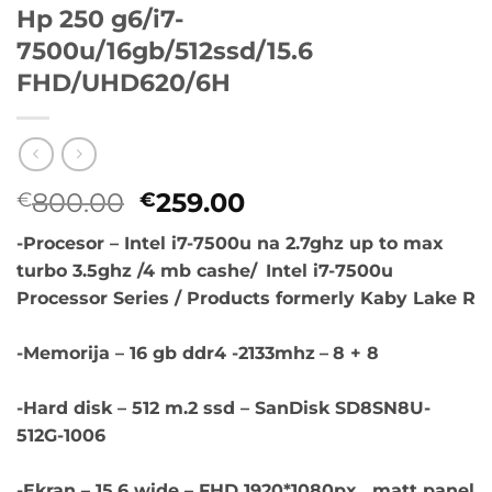
Hp 250 g6/i7-
7500u/16gb/512ssd/15.6
FHD/UHD620/6H
Originalna
Trenutna
800.00
259.00
€
€
cena
cena
-Procesor – Intel i7-7500u na 2.7ghz up to max
je
je:
turbo 3.5ghz /4 mb cashe/
Intel i7-7500u
bila:
€259.00.
Processor Series / Products formerly Kaby Lake R
€800.00.
-Memorija – 16 gb ddr4 -2133mhz
–
8 + 8
-Hard disk – 512 m.2 ssd – SanDisk SD8SN8U-
512G-1006
-Ekran – 15.6 wide – FHD 1920*1080px , matt panel