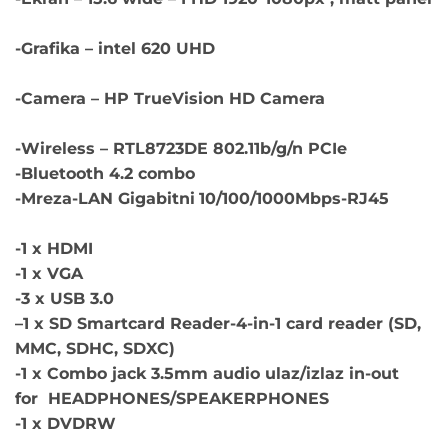
-Grafika – intel 620 UHD
-Camera – HP TrueVision HD Camera
-Wireless – RTL8723DE 802.11b/g/n PCIe
-Bluetooth 4.2 combo
-Mreza-LAN Gigabitni
10/100/1000Mbps-RJ45
-1 x HDMI
-1 x VGA
-3 x USB 3.0
–
1 x SD Smartcard Reader-4-in-1 card reader (SD,
MMC, SDHC, SDXC)
-1 x Combo jack 3.5mm audio ulaz/izlaz in-out
for HEADPHONES/SPEAKERPHONES
-1 x DVDRW