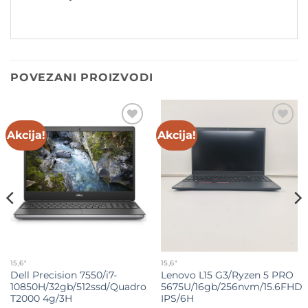
POVEZANI PROIZVODI
Akcija!
Akcija!
Add to
Add to
wishlist
wishlist
15,6"
15,6"
Dell Precision 7550/i7-
Lenovo L15 G3/Ryzen 5 PRO
10850H/32gb/512ssd/Quadro
5675U/16gb/256nvm/15.6FHD
T2000 4g/3H
IPS/6H