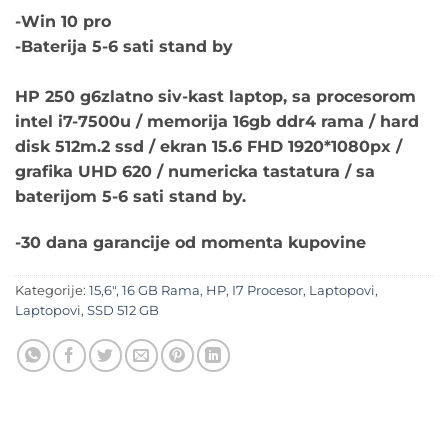
-Win 10 pro
-Baterija 5-6 sati stand by
HP 250 g6zlatno siv-kast laptop, sa procesorom
intel i7-7500u / memorija 16gb ddr4 rama / hard
disk 512m.2 ssd / ekran 15.6 FHD 1920*1080px /
grafika UHD 620 / numericka tastatura / sa
baterijom 5-6 sati stand by.
-30 dana garancije od momenta kupovine
Kategorije:
15,6"
,
16 GB Rama
,
HP
,
I7 Procesor
,
Laptopovi
,
Laptopovi
,
SSD 512 GB