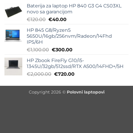
Baterija za laptop HP 840 G3 G4 CS03XL
novo sa garancijom
Originalna
Trenutna
€
120.00
€
40.00
cena
cena
HP 845 G8/Ryzen5
je
je:
5650U/16gb/256nvm/Radeon/14Fhd
bila:
€40.00.
IPS/6H
€120.00.
Originalna
Trenutna
€
1,100.00
€
300.00
cena
cena
HP Zbook FireFly G10/i5-
je
je:
1345U/32gb/512ssd/RTX A500/14FHD+/5H
bila:
€300.00.
Originalna
Trenutna
€
2,000.00
€
720.00
€1,100.00.
cena
cena
je
je:
Copyright 2026 ©
Polovni laptopovi
bila:
€720.00.
€2,000.00.