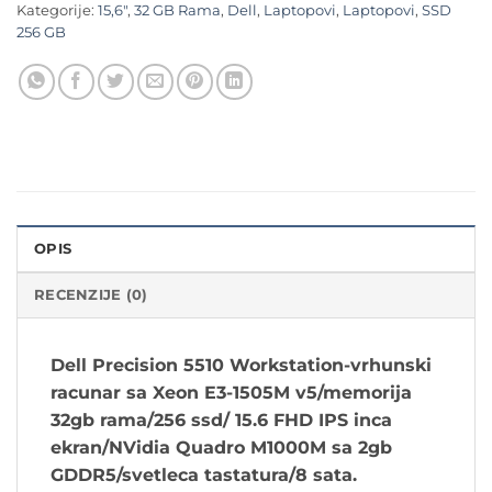
Kategorije:
15,6"
,
32 GB Rama
,
Dell
,
Laptopovi
,
Laptopovi
,
SSD
256 GB
OPIS
RECENZIJE (0)
Dell Precision 5510 Workstation-vrhunski
racunar sa Xeon E3-1505M v5/memorija
32gb rama/256 ssd/ 15.6 FHD IPS inca
ekran/NVidia Quadro M1000M sa 2gb
GDDR5/svetleca tastatura/8 sata.