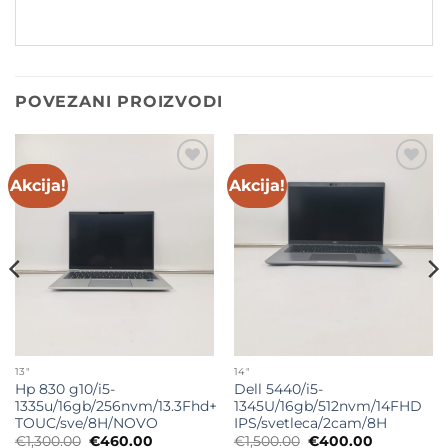
POVEZANI PROIZVODI
Akcija!
Akcija!
Add to
Add to
wishlist
wishlist
13"
14"
Hp 830 g10/i5-
Dell 5440/i5-
1335u/16gb/256nvm/13.3Fhd+
1345U/16gb/512nvm/14FHD
TOUC/sve/8H/NOVO
IPS/svetleca/2cam/8H
Originalna
Trenutna
Originalna
Trenutna
€
1,300.00
€
460.00
€
1,500.00
€
400.00