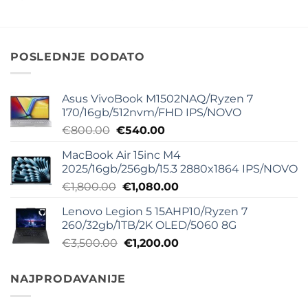
cena
cena
cena
cena
je
je:
je
je:
bila:
€460.00.
bila:
€400.00.
€1,300.00.
€1,500.00.
POSLEDNJE DODATO
Asus VivoBook M1502NAQ/Ryzen 7
170/16gb/512nvm/FHD IPS/NOVO
Originalna
Trenutna
€
800.00
€
540.00
cena
cena
MacBook Air 15inc M4
je
je:
2025/16gb/256gb/15.3 2880x1864 IPS/NOVO
bila:
€540.00.
Originalna
Trenutna
€
1,800.00
€
1,080.00
€800.00.
cena
cena
Lenovo Legion 5 15AHP10/Ryzen 7
je
je:
260/32gb/1TB/2K OLED/5060 8G
bila:
€1,080.00.
Originalna
Trenutna
€
3,500.00
€
1,200.00
€1,800.00.
cena
cena
je
je:
NAJPRODAVANIJE
bila:
€1,200.00.
€3,500.00.