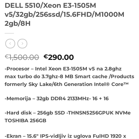
DELL 5510/Xeon E3-1505M
v5/32gb/256ssd/15.6FHD/M1000M
2gb/8H
Originalna
Trenutna
1,500.00
290.00
€
€
cena
cena
-Procesor – Intel Xeon E3-1505M v5 na 2.8ghz
je
je:
max turbo do 3.7ghz-8 MB Smart cache /Products
bila:
€290.00.
formerly Sky Lake/6th Generation Intel® Core™
€1,500.00.
-Memorija – 32gb DDR4 2133MHz- 16 + 16
-Hard disk – 256gb SSD -THNSN5256GPUK NVMe
TOSHIBA 256GB
-Ekran – 15.6″ IPS-vidljiv iz uglova FulHD 1920 x