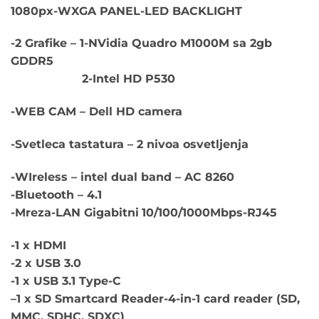
1080px-WXGA PANEL-LED BACKLIGHT
-2 Grafike – 1-NVidia Quadro M1
000M sa 2gb
GDDR5
2-Intel HD P530
-WEB CAM – Dell HD camera
-Svetleca tastatura – 2 nivoa osvetljenja
-WIreless – intel dual band – AC 8260
-Bluetooth – 4.1
-Mreza-LAN Gigabitni
10/100/1000Mbps-RJ45
-1 x HDMI
-2 x USB 3.0
-1 x USB 3.1 Type-C
–
1 x SD Smartcard Reader-4-in-1 card reader (SD,
MMC, SDHC, SDXC)