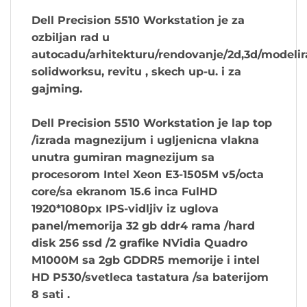
Dell Precision 5510 Workstation je za
ozbiljan rad u
autocadu/arhitekturu/rendovanje/2d,3d/modelir
solidworksu, revitu , skech up-u. i za
gajming.
Dell Precision 5510 Workstation je lap top
/izrada magnezijum i ugljenicna vlakna
unutra gumiran magnezijum sa
procesorom Intel Xeon E3-1505M v5/octa
core/sa ekranom 15.6 inca FulHD
1920*1080px IPS-vidljiv iz uglova
panel/memorija 32 gb ddr4 rama /hard
disk 256 ssd /2 grafike NVidia Quadro
M1000M sa 2gb GDDR5 memorije i intel
HD P530/svetleca tastatura /sa baterijom
8 sati .