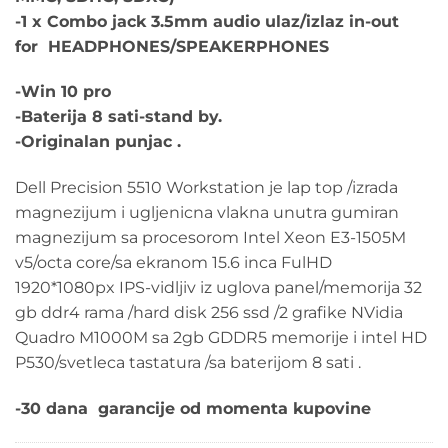
-1 x Combo jack 3.5mm audio ulaz/izlaz in-out
for HEADPHONES/SPEAKERPHONES
-Win 10 pro
-Baterija 8 sati-stand by.
-Originalan punjac .
Dell Precision 5510 Workstation je lap top /izrada
magnezijum i ugljenicna vlakna unutra gumiran
magnezijum sa procesorom Intel Xeon E3-1505M
v5/octa core/sa ekranom 15.6 inca FulHD
1920*1080px IPS-vidljiv iz uglova panel/memorija 32
gb ddr4 rama /hard disk 256 ssd /2 grafike NVidia
Quadro M1000M sa 2gb GDDR5 memorije i intel HD
P530/svetleca tastatura /sa baterijom 8 sati .
-30 dana garancije od momenta kupovine