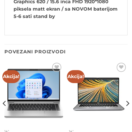
Graphics 620 / 15.6 inca FHD 1920*1080
piksela matt ekran / sa NOVOM baterijom
5-6 sati stand by
POVEZANI PROIZVODI
Akcija!
Akcija!
Add to
Add to
wishlist
wishlist
14"
14"