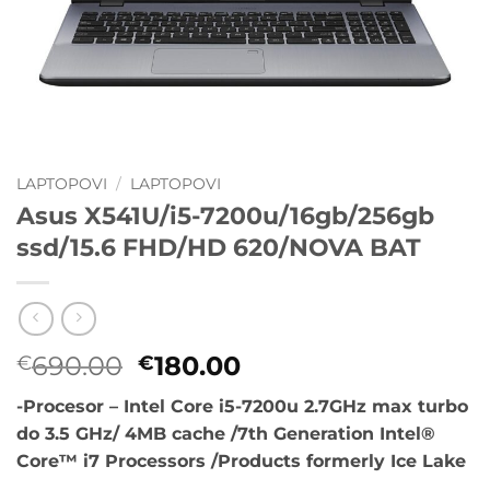
LAPTOPOVI
/
LAPTOPOVI
Asus X541U/i5-7200u/16gb/256gb
ssd/15.6 FHD/HD 620/NOVA BAT
Originalna
Trenutna
690.00
180.00
€
€
cena
cena
-Procesor – Intel Core i5-7200u 2.7GHz max turbo
je
je:
do 3.5 GHz/ 4MB cache /7th Generation Intel®
bila:
€180.00.
Core™ i7 Processors /Products formerly Ice Lake
€690.00.