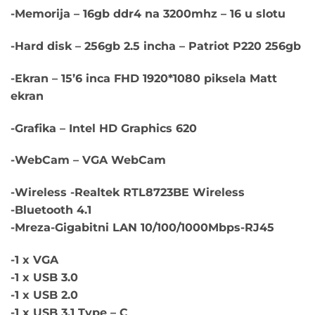
-Memorija – 16gb ddr4 na 3200mhz – 16 u slotu
-Hard disk – 256gb 2.5 incha – Patriot P220 256gb
-Ekran – 15’6 inca FHD 1920*1080 piksela Matt
ekran
-Grafika – Intel HD Graphics 620
-WebCam – VGA WebCam
-Wireless -Realtek RTL8723BE Wireless
-Bluetooth 4.1
-Mreza-Gigabitni LAN 10/100/1000Mbps-RJ45
-1 x VGA
-1 x USB 3.0
-1 x USB 2.0
-1 x USB 3.1 Type – C