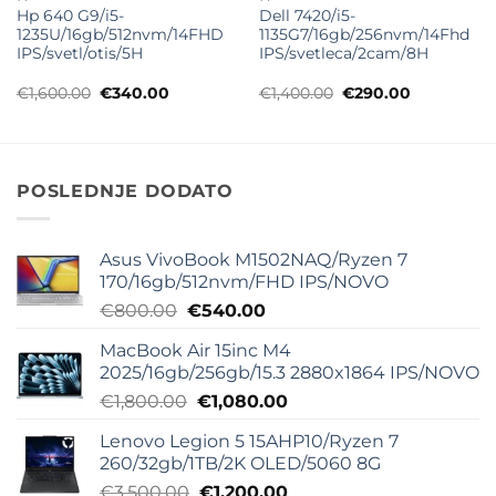
Hp 640 G9/i5-
Dell 7420/i5-
1235U/16gb/512nvm/14FHD
1135G7/16gb/256nvm/14Fhd
IPS/svetl/otis/5H
IPS/svetleca/2cam/8H
Originalna
Trenutna
Originalna
Trenutna
€
1,600.00
€
340.00
€
1,400.00
€
290.00
cena
cena
cena
cena
je
je:
je
je:
bila:
€340.00.
bila:
€290.00.
€1,600.00.
€1,400.00.
POSLEDNJE DODATO
Asus VivoBook M1502NAQ/Ryzen 7
170/16gb/512nvm/FHD IPS/NOVO
Originalna
Trenutna
€
800.00
€
540.00
cena
cena
MacBook Air 15inc M4
je
je:
2025/16gb/256gb/15.3 2880x1864 IPS/NOVO
bila:
€540.00.
Originalna
Trenutna
€
1,800.00
€
1,080.00
€800.00.
cena
cena
Lenovo Legion 5 15AHP10/Ryzen 7
je
je:
260/32gb/1TB/2K OLED/5060 8G
bila:
€1,080.00.
Originalna
Trenutna
€
3,500.00
€
1,200.00
€1,800.00.