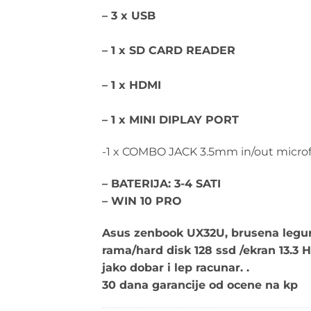
– 3 x USB
– 1 x SD CARD READER
– 1 x HDMI
– 1 x MINI DIPLAY PORT
-1 x COMBO JACK 3.5mm in/out micr
– BATERIJA: 3-4 SATI
– WIN 10 PRO
Asus zenbook UX32U, brusena legur
rama/hard disk 128 ssd /ekran 13.3 
jako dobar i lep racunar. .
30 dana garancije od ocene na kp