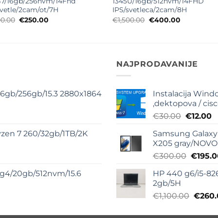
G7/16gb/256nvm/14Fhd
1345U/16gb/512nvm/14FHD
svetle/2cam/ot/7H
IPS/svetleca/2cam/8H
Originalna
Trenutna
Originalna
Trenutna
00.00
€
250.00
€
1,500.00
€
400.00
cena
cena
cena
cena
je
je:
je
je:
bila:
€250.00.
bila:
€400.00.
€1,200.00.
€1,500.00.
NAJPRODAVANIJE
16gb/256gb/15.3 2880x1864
Instalacija Windo
,dektopova / cis
na
Original
T
€
30.00
€
12.00
cena
c
zen 7 260/32gb/1TB/2K
Samsung Galaxy 
je
je
X205 gray/NOVO
.00.
bila:
€
na
Origin
€
300.00
€
195.
€30.00.
cena
15g4/20gb/512nvm/15.6
HP 440 g6/i5-82
je
2gb/5H
00.
bila:
Origin
€
1,100.00
€
260
€300.0
cena
je