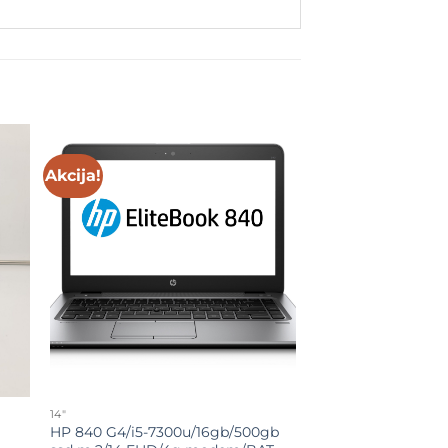
Akcija!
to
Add to
ist
wishlist
14"
HP 840 G4/i5-7300u/16gb/500gb