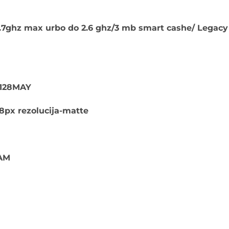
tna
1.7ghz max urbo do 2.6 ghz/3 mb smart cashe/ Legacy
0.
K128MAY
8px rezolucija-matte
AM