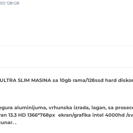
SD 128 GB
 ULTRA SLIM MASINA sa 10gb rama/128ssd hard disk
gura aluminijuma, vrhunska izrada, lagan, sa prose
ran 13.3 HD 1366*768px ekran/grafika intel 4000hd /s
unar. .