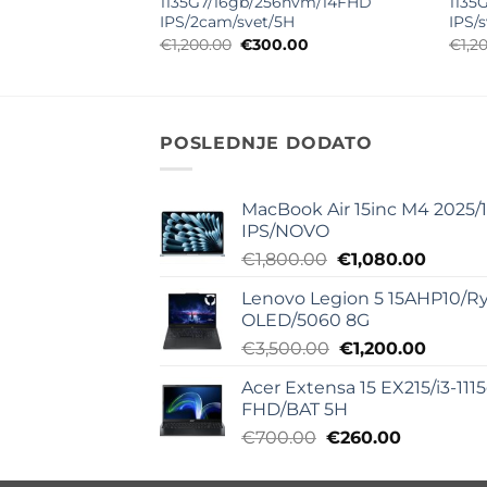
nvm/14FHD
1135G7/16gb/256nvm/14FHD
1135
/4H
IPS/2cam/svet/5H
IPS/
alna
Trenutna
Originalna
Trenutna
00
€
1,200.00
€
300.00
€
1,2
cena
cena
cena
je:
je
je:
€355.00.
bila:
€300.00.
.00.
€1,200.00.
POSLEDNJE DODATO
MacBook Air 15inc M4 2025/
IPS/NOVO
Originalna
Trenut
€
1,800.00
€
1,080.00
cena
cena
Lenovo Legion 5 15AHP10/Ry
je
je:
OLED/5060 8G
bila:
€1,080
Originalna
Trenut
€
3,500.00
€
1,200.00
€1,800.00.
cena
cena
Acer Extensa 15 EX215/i3-11
je
je:
FHD/BAT 5H
bila:
€1,200.
Originalna
Trenutna
€
700.00
€
260.00
€3,500.00.
cena
cena
je
je: