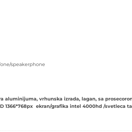
ofone/speakerphone
a aluminijuma, vrhunska izrada, lagan, sa prosecor
HD 1366*768px ekran/grafika intel 4000hd /svetleca t