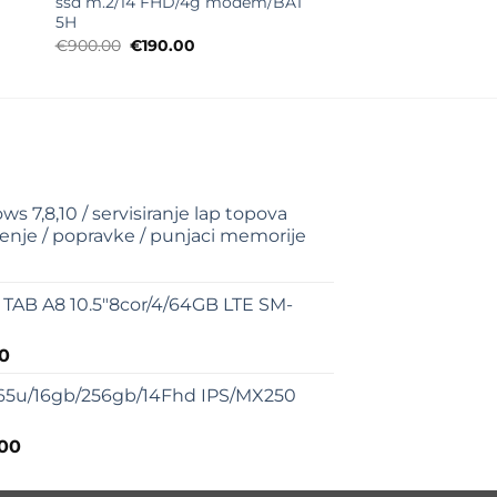
ssd m.2/14 FHD/4g modem/BAT
5H
Originalna
Trenutna
€
900.00
€
190.00
cena
cena
je
je:
bila:
€190.00.
€900.00.
ws 7,8,10 / servisiranje lap topova
cenje / popravke / punjaci memorije
na
renutna
ena
TAB A8 10.5"8cor/4/64GB LTE SM-
:
12.00.
alna
Trenutna
00
cena
65u/16gb/256gb/14Fhd IPS/MX250
je:
€195.00.
alna
Trenutna
.00
0.
cena
je: