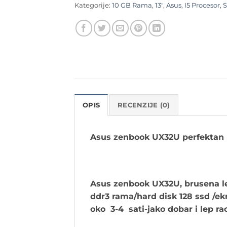
Kategorije:
10 GB Rama
,
13"
,
Asus
,
I5 Procesor
,
S
OPIS
RECENZIJE (0)
Asus zenbook UX32U perfektan
Asus zenbook UX32U, brusena le
ddr3 rama/hard disk 128 ssd /ek
oko 3-4 sati-jako dobar i lep rac