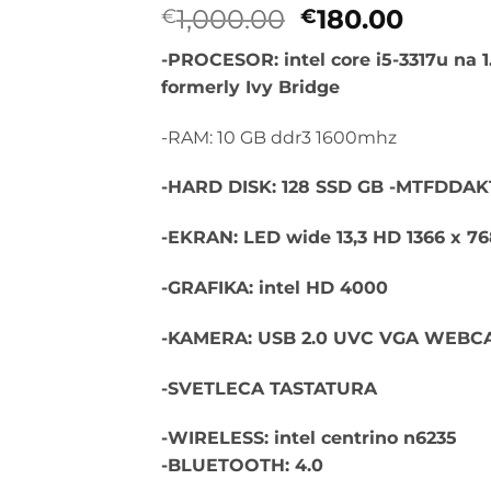
Originalna
Trenu
1,000.00
180.00
€
€
cena
cena
-PROCESOR: intel core i5-3317u na 
je
je:
formerly Ivy Bridge
bila:
€180.0
€1,000.00.
-RAM: 10 GB ddr3 1600mhz
-HARD DISK: 128 SSD GB -MTFDDA
-EKRAN: LED wide 13,3 HD 1366 x 76
-GRAFIKA: intel HD 4000
-KAMERA: USB 2.0 UVC VGA WEBC
-SVETLECA TASTATURA
-WIRELESS: intel centrino n6235
-BLUETOOTH: 4.0