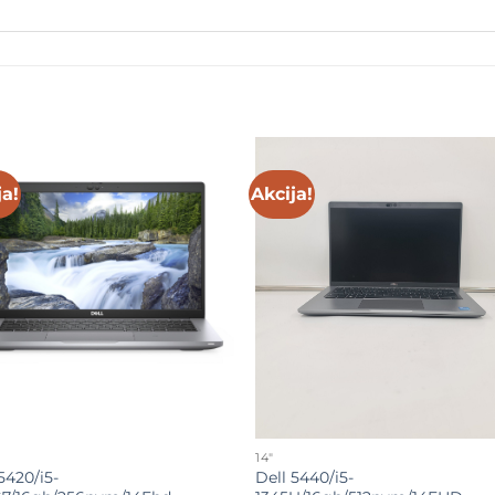
ja!
Akcija!
Add to
Add 
wishlist
wishl
14"
5420/i5-
Dell 5440/i5-