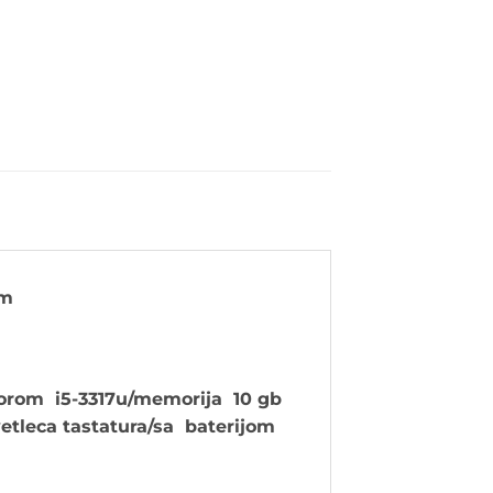
om
corom i5-3317u/memorija 10 gb
vetleca tastatura/sa baterijom