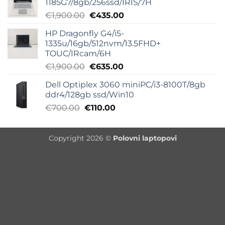
1185G7/8gb/256ssd/IRIS/7H
Originalna
Trenutna
€
1,900.00
€
435.00
cena
cena
HP Dragonfly G4/i5-
je
je:
1335u/16gb/512nvm/13.5FHD+
bila:
€435.00.
TOUC/IRcam/6H
€1,900.00.
Originalna
Trenutna
€
1,900.00
€
635.00
cena
cena
Dell Optiplex 3060 miniPC/i3-8100T/8gb
je
je:
ddr4/128gb ssd/Win10
bila:
€635.00.
Originalna
Trenutna
€
700.00
€
110.00
€1,900.00.
cena
cena
je
je:
Copyright 2026 ©
Polovni laptopovi
bila:
€110.00.
€700.00.