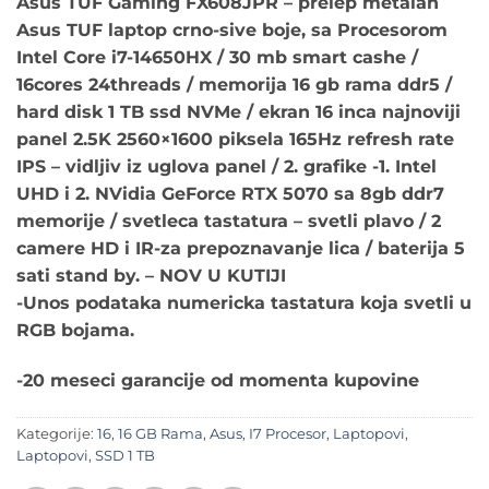
Asus TUF Gaming FX608JPR – prelep metalan
Asus TUF laptop crno-sive boje, sa Procesorom
Intel Core i7-14650HX / 30 mb smart cashe /
16cores 24threads / memorija 16 gb rama ddr5 /
hard disk 1 TB ssd NVMe / ekran 16 inca najnoviji
panel 2.5K 2560×1600 piksela 165Hz refresh rate
IPS – vidljiv iz uglova panel / 2. grafike -1. Intel
UHD i 2. NVidia GeForce RTX 5070 sa 8gb ddr7
memorije / svetleca tastatura – svetli plavo / 2
camere HD i IR-za prepoznavanje lica / baterija 5
sati stand by. – NOV U KUTIJI
-Unos podataka numericka tastatura koja svetli u
RGB bojama.
-20 meseci garancije od momenta kupovine
Kategorije:
16
,
16 GB Rama
,
Asus
,
I7 Procesor
,
Laptopovi
,
Laptopovi
,
SSD 1 TB