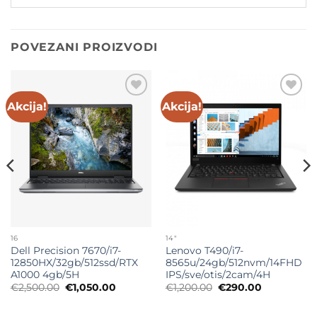
POVEZANI PROIZVODI
Akcija!
Akcija!
Add to
Add to
wishlist
wishlist
16
14"
Dell Precision 7670/i7-
Lenovo T490/i7-
12850HX/32gb/512ssd/RTX
8565u/24gb/512nvm/14FHD
A1000 4gb/5H
IPS/sve/otis/2cam/4H
Originalna
Trenutna
Originalna
Trenutna
€
2,500.00
€
1,050.00
€
1,200.00
€
290.00
cena
cena
cena
cena
je
je:
je
je:
bila:
€1,050.00.
bila:
€290.00.