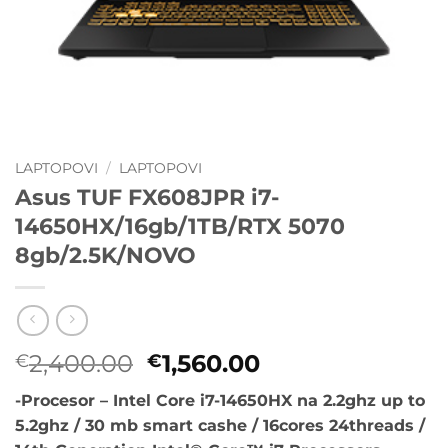
LAPTOPOVI
/
LAPTOPOVI
Asus TUF FX608JPR i7-
14650HX/16gb/1TB/RTX 5070
8gb/2.5K/NOVO
Originalna
Trenutna
2,400.00
1,560.00
€
€
cena
cena
-Procesor – Intel Core i7-14650HX na 2.2ghz up to
je
je:
5.2ghz / 30 mb smart cashe / 16cores 24threads /
bila:
€1,560.00.