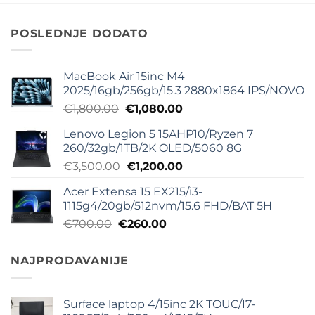
€2,500.00.
€1,200.00.
POSLEDNJE DODATO
MacBook Air 15inc M4
2025/16gb/256gb/15.3 2880x1864 IPS/NOVO
Originalna
Trenutna
€
1,800.00
€
1,080.00
cena
cena
Lenovo Legion 5 15AHP10/Ryzen 7
je
je:
260/32gb/1TB/2K OLED/5060 8G
bila:
€1,080.00.
Originalna
Trenutna
€
3,500.00
€
1,200.00
€1,800.00.
cena
cena
Acer Extensa 15 EX215/i3-
je
je:
1115g4/20gb/512nvm/15.6 FHD/BAT 5H
bila:
€1,200.00.
Originalna
Trenutna
€
700.00
€
260.00
€3,500.00.
cena
cena
je
je:
NAJPRODAVANIJE
bila:
€260.00.
€700.00.
Surface laptop 4/15inc 2K TOUC/I7-