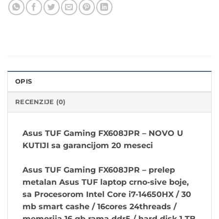
OPIS
RECENZIJE (0)
Asus TUF Gaming FX608JPR – NOVO U
KUTIJI sa garancijom 20 meseci
Asus TUF Gaming FX608JPR – prelep
metalan Asus TUF laptop crno-sive boje,
sa Procesorom Intel Core i7-14650HX / 30
mb smart cashe / 16cores 24threads /
memorija 16 gb rama ddr5 / hard disk 1 TB