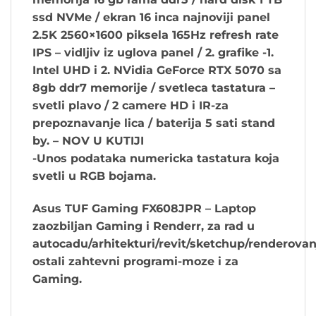
ssd NVMe / ekran 16 inca najnoviji panel
2.5K 2560×1600 piksela 165Hz refresh rate
IPS – vidljiv iz uglova panel / 2. grafike -1.
Intel UHD i 2. NVidia GeForce RTX 5070 sa
8gb ddr7 memorije / svetleca tastatura –
svetli plavo / 2 camere HD i IR-za
prepoznavanje lica / baterija 5 sati stand
by. – NOV U KUTIJI
-Unos podataka numericka tastatura koja
svetli u RGB bojama.
Asus TUF Gaming FX608JPR – Laptop
zaozbiljan Gaming i Renderr, za rad u
autocadu/arhitekturi/revit/sketchup/renderovan
ostali zahtevni programi-moze i za
Gaming.