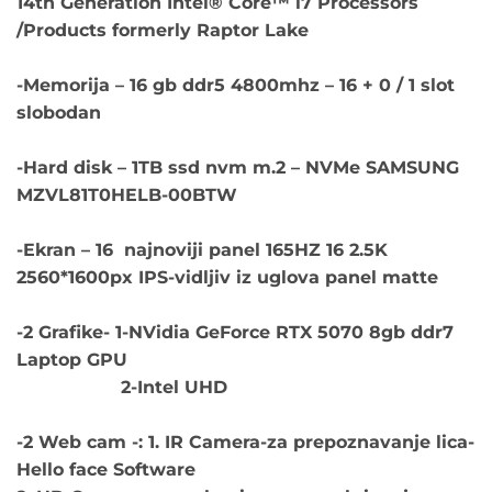
14th Generation Intel® Core™ i7 Processors
€2,400.00.
/Products formerly Raptor Lake
-Memorija – 16 gb ddr5 4800mhz – 16 + 0 / 1 slot
slobodan
-Hard disk – 1TB ssd nvm m.2 – NVMe SAMSUNG
MZVL81T0HELB-00BTW
-Ekran – 16 najnoviji panel 165HZ 16 2.5K
2560*1600px IPS-vidljiv iz uglova panel matte
-2 Grafike- 1-NVidia GeForce RTX 5070 8gb ddr7
Laptop GPU
2-Intel UHD
-2 Web cam -: 1. IR Camera-za prepoznavanje lica-
Hello face Software