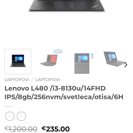
LAPTOPOVI
/
LAPTOPOVI
Lenovo L480 /i3-8130u/14FHD
IPS/8gb/256nvm/svetleca/otisa/6H
Originalna
Trenutna
1,200.00
235.00
€
€