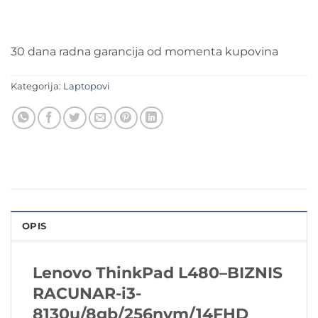
30 dana radna garancija od momenta kupovina
Kategorija:
Laptopovi
OPIS
Lenovo ThinkPad L480
–
BIZNIS
RACUNAR-i3-
8130u/8gb/256nvm/14FHD