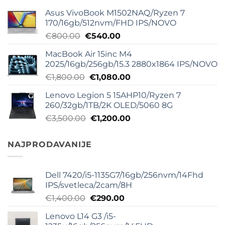
Asus VivoBook M1502NAQ/Ryzen 7
170/16gb/512nvm/FHD IPS/NOVO
Originalna
Trenutna
€
800.00
€
540.00
cena
cena
MacBook Air 15inc M4
je
je:
2025/16gb/256gb/15.3 2880x1864 IPS/NOVO
bila:
€540.00.
Originalna
Trenutna
€
1,800.00
€
1,080.00
€800.00.
cena
cena
Lenovo Legion 5 15AHP10/Ryzen 7
je
je:
260/32gb/1TB/2K OLED/5060 8G
bila:
€1,080.00.
Originalna
Trenutna
€
3,500.00
€
1,200.00
€1,800.00.
cena
cena
je
je:
NAJPRODAVANIJE
bila:
€1,200.00.
€3,500.00.
Dell 7420/i5-1135G7/16gb/256nvm/14Fhd
IPS/svetleca/2cam/8H
Originalna
Trenutna
€
1,400.00
€
290.00
cena
cena
Lenovo L14 G3 /i5-
je
je: