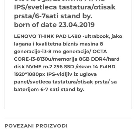
IPS/svetleca tastatura/otisak
prsta/6-7sati stand by.
born of date 23.04.2019
LENOVO THINK PAD L480 -ultrabook, jako
lagana i kvalitetna biznis masina 8
generacije-i3-8 me generacije/ OCTA
CORE-i3-8130u/memorija 8GB DDR4/hard
disk NVME m.2 256 SSD /ekran 14 FulHD
1920*1080px IPS-vidljiv iz uglova
panel/svetleca tastatura/otisak prsta/ sa
baterijom 6-7 sati stand by.
POVEZANI PROIZVODI