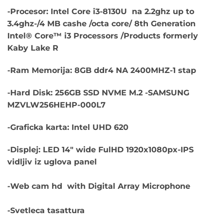
cena
cena
-Procesor: Intel Core i3-8130U na 2.2ghz up to
je
je:
3.4ghz-/4 MB cashe /octa core/ 8th Generation
bila:
€235.00.
Intel® Core™ i3 Processors /Products formerly
€1,200.00.
Kaby Lake R
-Ram Memorija: 8GB ddr4 NA 2400MHZ-1 stap
-Hard Disk: 256GB SSD NVME M.2 -SAMSUNG
MZVLW256HEHP-000L7
-Graficka karta: Intel UHD 620
-Displej: LED 14″ wide FulHD 1920x1080px-IPS
vidljiv iz uglova panel
-Web cam hd with Digital Array Microphone
-Svetleca tasattura