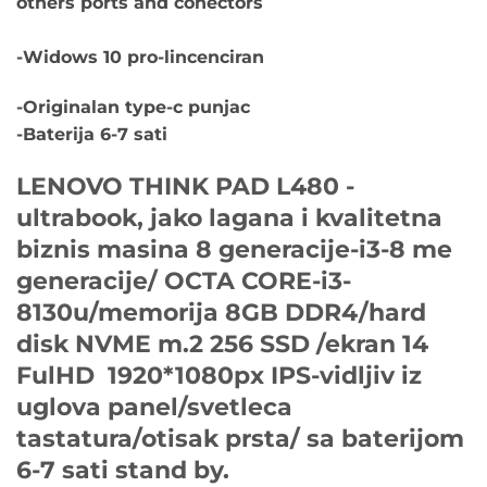
others ports and conectors
-Widows 10 pro-lincenciran
-Originalan type-c punjac
-Baterija 6-7 sati
LENOVO THINK PAD L480 -
ultrabook, jako lagana i kvalitetna
biznis masina 8 generacije-i3-8 me
generacije/ OCTA CORE-i3-
8130u/memorija 8GB DDR4/hard
disk NVME m.2 256 SSD /ekran 14
FulHD 1920*1080px IPS-vidljiv iz
uglova panel/svetleca
tastatura/otisak prsta/ sa baterijom
6-7 sati stand by.