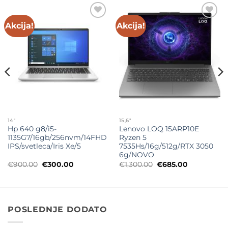
Akcija!
Akcija!
Add to
Add to
wishlist
wishlist
14"
15,6"
Hp 640 g8/i5-
Lenovo LOQ 15ARP10E
1135G7/16gb/256nvm/14FHD
Ryzen 5
IPS/svetleca/Iris Xe/5
7535Hs/16g/512g/RTX 3050
6g/NOVO
Originalna
Trenutna
Originalna
Trenutna
€
900.00
€
300.00
€
1,300.00
€
685.00
cena
cena
cena
cena
je
je:
je
je:
bila:
€300.00.
bila:
€685.00.
€900.00.
€1,300.00.
POSLEDNJE DODATO