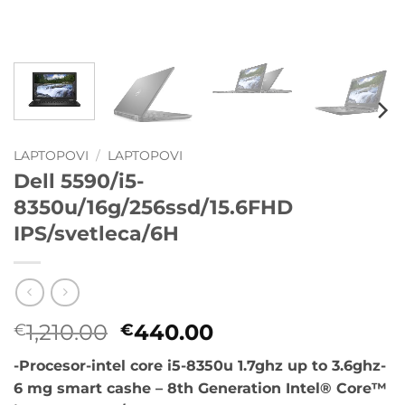
LAPTOPOVI
/
LAPTOPOVI
Dell 5590/i5-
8350u/16g/256ssd/15.6FHD
IPS/svetleca/6H
Originalna
Trenutna
1,210.00
440.00
€
€
cena
cena
-Procesor-intel core i5-8350u 1.7ghz up to 3.6ghz-
je
je:
6 mg smart cashe – 8th Generation Intel® Core™
bila:
€440.00.