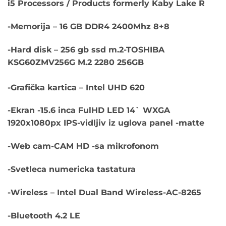
i5 Processors / Products formerly Kaby Lake R
€1,210.00.
-Memorija – 16 GB DDR4 2400Mhz 8+8
-Hard disk – 256 gb ssd m.2-TOSHIBA
KSG60ZMV256G M.2 2280 256GB
-Grafička kartica – Intel UHD 620
-Ekran -15.6 inca FulHD LED 14` WXGA
1920x1080px IPS-vidljiv iz uglova panel -matte
-Web cam-CAM HD -sa mikrofonom
-Svetleca numericka tastatura
-Wireless – Intel Dual Band Wireless-AC-8265
-Bluetooth 4.2 LE