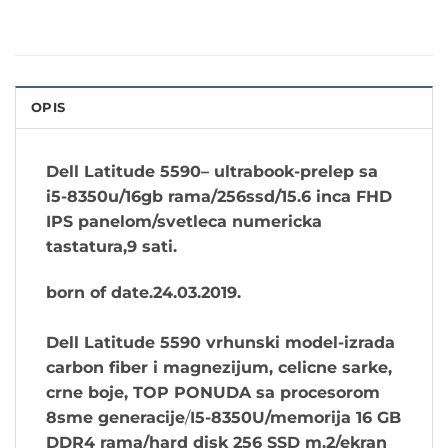
OPIS
Dell Latitude 5590
– ultrabook-prelep
sa
i5-8350u/16gb rama/256ssd/15.6 inca FHD
IPS panelom/svetleca numericka
tastatura,9 sati.
born of date.24.03.2019.
Dell Latitude 5590
vrhunski model-izrada
carbon fiber i magnezijum, celicne sarke,
crne boje, TOP PONUDA sa procesorom
8
sme generacije
/
I5-8350U/memorija 16 GB
DDR4 rama/hard disk 256 SSD m.2/ekran