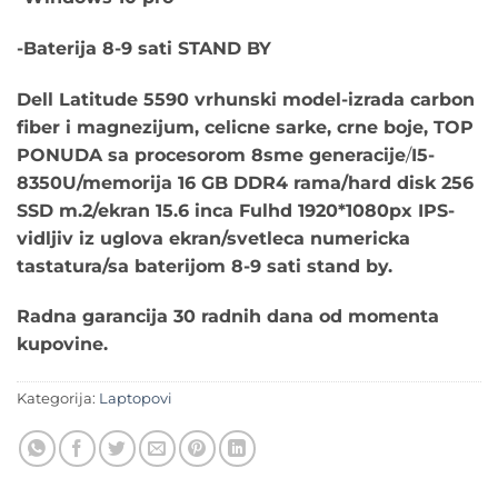
-Baterija 8-9 sati STAND BY
Dell Latitude 5590
vrhunski model-izrada carbon
fiber i magnezijum, celicne sarke, crne boje, TOP
PONUDA sa procesorom 8
sme generacije
/
I5-
8350U/memorija 16 GB DDR4 rama/hard disk 256
SSD m.2/ekran 15.6 inca Fulhd 1920*1080px IPS-
vidljiv iz uglova ekran/svetleca numericka
tastatura/sa baterijom 8-9 sati stand by.
Radna garancija 30 radnih dana od momenta
kupovine.
Kategorija:
Laptopovi