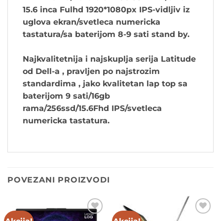
15.6 inca Fulhd 1920*1080px IPS-vidljiv iz
uglova ekran/svetleca numericka
tastatura/sa baterijom 8-9 sati stand by.
Najkvalitetnija i najskuplja serija Latitude
od Dell-a , pravljen po najstrozim
standardima , jako kvalitetan lap top sa
baterijom 9 sati/16gb
rama/256ssd/15.6Fhd IPS/svetleca
numericka tastatura.
POVEZANI PROIZVODI
Add to
Add to