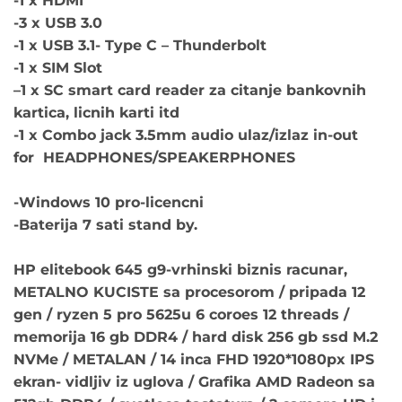
-1 x HDMI
-3 x USB 3.0
-1 x USB 3.1- Type C – Thunderbolt
-1 x SIM Slot
–
1 x SC smart card reader za citanje bankovnih
kartica, licnih karti itd
-1 x Combo jack 3.5mm audio ulaz/izlaz in-out
for HEADPHONES/SPEAKERPHONES
-Windows 10 pro-licencni
-Baterija 7 sati stand by.
HP elitebook 645 g9-vrhinski biznis racunar,
METALNO KUCISTE sa procesorom / pripada 12
gen / ryzen 5 pro 5625u 6 coroes 12 threads /
memorija 16 gb DDR4 / hard disk 256 gb ssd M.2
NVMe / METALAN / 14 inca FHD 1920*1080px IPS
ekran- vidljiv iz uglova / Grafika AMD Radeon sa