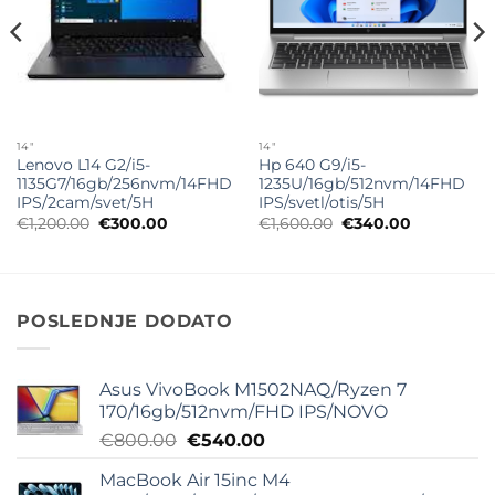
14"
14"
Lenovo L14 G2/i5-
Hp 640 G9/i5-
1135G7/16gb/256nvm/14FHD
1235U/16gb/512nvm/14FHD
IPS/2cam/svet/5H
IPS/svetl/otis/5H
Originalna
Trenutna
Originalna
Trenutna
€
1,200.00
€
300.00
€
1,600.00
€
340.00
cena
cena
cena
cena
je
je:
je
je:
bila:
€300.00.
bila:
€340.00.
€1,200.00.
€1,600.00.
POSLEDNJE DODATO
Asus VivoBook M1502NAQ/Ryzen 7
170/16gb/512nvm/FHD IPS/NOVO
Originalna
Trenutna
€
800.00
€
540.00
cena
cena
MacBook Air 15inc M4
je
je: