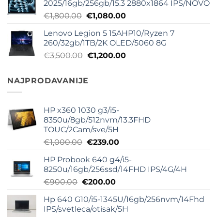
2025/16gb/256gb/15.3 2880x1864 IPS/NOVO
bila:
€540.00.
Originalna
Trenutna
€
1,800.00
€
1,080.00
€800.00.
cena
cena
Lenovo Legion 5 15AHP10/Ryzen 7
je
je:
260/32gb/1TB/2K OLED/5060 8G
bila:
€1,080.00.
Originalna
Trenutna
€
3,500.00
€
1,200.00
€1,800.00.
cena
cena
je
je:
NAJPRODAVANIJE
bila:
€1,200.00.
€3,500.00.
HP x360 1030 g3/i5-
8350u/8gb/512nvm/13.3FHD
TOUC/2Cam/sve/5H
Originalna
Trenutna
€
1,000.00
€
239.00
cena
cena
HP Probook 640 g4/i5-
je
je:
8250u/16gb/256ssd/14FHD IPS/4G/4H
bila:
€239.00.
Originalna
Trenutna
€
900.00
€
200.00
€1,000.00.
cena
cena
Hp 640 G10/i5-1345U/16gb/256nvm/14Fhd
je
je:
IPS/svetleca/otisak/5H
bila:
€200.00.