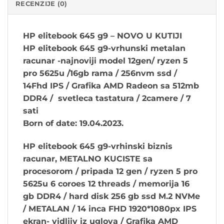
RECENZIJE (0)
HP elitebook 645 g9 – NOVO U KUTIJI
HP elitebook 645 g9-vrhunski metalan
racunar -najnoviji model 12gen/ ryzen 5
pro 5625u /16gb rama / 256nvm ssd /
14Fhd IPS / Grafika AMD Radeon sa 512mb
DDR4 / svetleca tastatura / 2camere / 7
sati
Born of date: 19.04.2023.
HP elitebook 645 g9
-vrhinski biznis
racunar, METALNO KUCISTE sa
procesorom
/ pripada 12 gen
/ ryzen 5 pro
5625u 6 coroes 12 threads / memorija 16
gb DDR4 / hard disk 256 gb ssd M.2 NVMe
/ METALAN / 14 inca FHD 1920*1080px IPS
ekran- vidljiv iz uglova / Grafika AMD