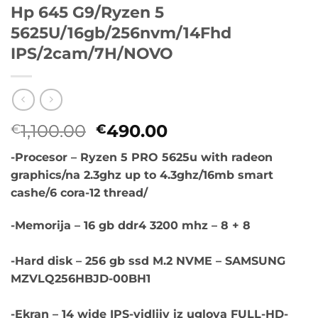
Hp 645 G9/Ryzen 5
5625U/16gb/256nvm/14Fhd
IPS/2cam/7H/NOVO
Originalna
Trenutna
1,100.00
490.00
€
€
cena
cena
-Procesor – Ryzen 5 PRO 5625u with radeon
je
je:
graphics/na 2.3ghz up to 4.3ghz/16mb smart
bila:
€490.00.
cashe/6 cora-12 thread/
€1,100.00.
-Memorija – 16 gb ddr4 3200 mhz – 8 + 8
-Hard disk – 256 gb ssd M.2 NVME – SAMSUNG
MZVLQ256HBJD-00BH1
-Ekran – 14 wide IPS-vidljiv iz uglova FULL-HD-