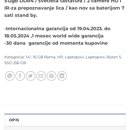
512gb DDR4 / svetleca tastatura / 2 camere HD i
IR-za prepoznavanje lica / kao nov sa baterijom 7
sati stand by.
-Internacionalna garancija od 19.04.2023. do
18.05.2024 ,1 mesec world wide garancija
-30 dana garancije od momenta kupovine
Kategorije:
14"
,
16 GB Rama
,
HP
,
Laptopovi
,
Laptopovi
,
Ryzen 5
,
SSD 256 GB
OPIS